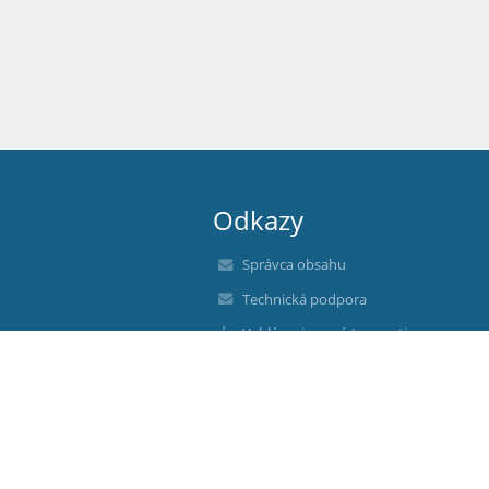
Odkazy
Správca obsahu
Technická podpora
Vyhlásenie o prístupnosti
Právne informácie
Zásady ochrany osobných údajov
Údaje o prevádzkovateľovi
Mapa stránok