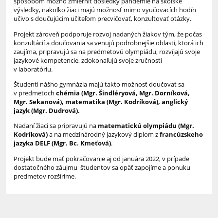
spôsobom možno zmierniť dôsledky pandémie na školské
výsledky, nakoľko žiaci majú možnosť mimo vyučovacích hodín
učivo s doučujúcim učiteľom precvičovať, konzultovať otázky.
Projekt zároveň podporuje rozvoj nadaných žiakov tým, že počas
konzultácií a doučovania sa venujú podrobnejšie oblasti, ktorá ich
zaujíma, pripravujú sa na predmetovú olympiádu, rozvíjajú svoje
jazykové kompetencie, zdokonaľujú svoje zručnosti
v laboratóriu.
Študenti nášho gymnázia majú takto možnosť doučovať sa
v predmetoch
chémia (Mgr. Šindléryová, Mgr. Dorníková,
Mgr. Sekanová), matematika (Mgr. Kodríková), anglický
jazyk (Mgr. Dudrová).
Nadaní žiaci sa pripravujú na
matematickú olympiádu (Mgr.
Kodríková)
a na medzinárodný jazykový diplom z
francúzskeho
jazyka DELF (Mgr. Bc. Kmeťová)
.
Projekt bude mať pokračovanie aj od januára 2022, v prípade
dostatočného záujmu študentov sa opäť zapojíme a ponuku
predmetov rozšírime.