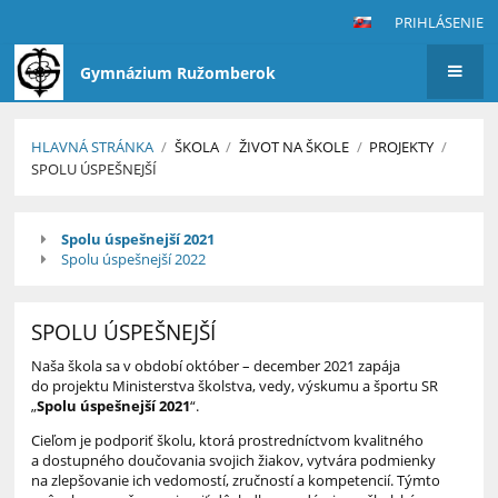
PRIHLÁSENIE
Gymnázium Ružomberok
HLAVNÁ STRÁNKA
/
ŠKOLA
/
ŽIVOT NA ŠKOLE
/
PROJEKTY
/
SPOLU ÚSPEŠNEJŠÍ
Spolu
Spolu úspešnejší 2021
úspešnejší
Spolu úspešnejší 2022
SPOLU ÚSPEŠNEJŠÍ
Naša škola sa v období október – december 2021 zapája
do projektu Ministerstva školstva, vedy, výskumu a športu SR
„
Spolu úspešnejší 2021
“.
Cieľom je podporiť školu, ktorá prostredníctvom kvalitného
a dostupného doučovania svojich žiakov, vytvára podmienky
na zlepšovanie ich vedomostí, zručností a kompetencií. Týmto