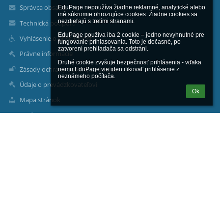
Správca obsahu
EduPage nepoužíva žiadne reklamné, analytické alebo 
iné súkromie ohrozujúce cookies. Žiadne cookies sa 
nezdieľajú s tretími stranami.

Technická podpora
EduPage používa iba 2 cookie – jedno nevyhnutné pre 
Vyhlásenie o prístupnosti
fungovanie prihlasovania. Toto je dočasné, po 
zatvorení prehliadača sa odstráni.

Právne informácie
Druhé cookie zvyšuje bezpečnosť prihlásenia - vďaka 
Zásady ochrany osobných údajov
nemu EduPage vie identifikovať prihlásenie z 
neznámeho počítača.
Údaje o prevádzkovateľovi
Ok
Mapa stránok
O nás
Kontakt
Novinky
Kontakty
Gymnázium
skola@gymrk.sk
+421 44 432 31 04