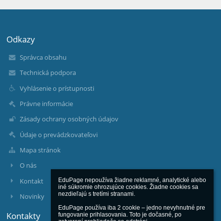
Odkazy
Správca obsahu
Technická podpora
Vyhlásenie o prístupnosti
Právne informácie
Zásady ochrany osobných údajov
Údaje o prevádzkovateľovi
Mapa stránok
O nás
Kontakt
EduPage nepoužíva žiadne reklamné, analytické alebo 
iné súkromie ohrozujúce cookies. Žiadne cookies sa 
nezdieľajú s tretími stranami.

Novinky
EduPage používa iba 2 cookie – jedno nevyhnutné pre 
Kontakty
fungovanie prihlasovania. Toto je dočasné, po 