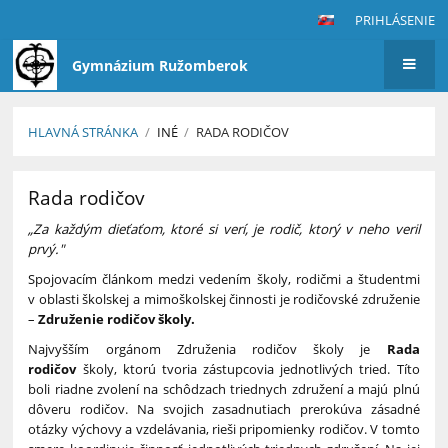
PRIHLÁSENIE
Gymnázium Ružomberok
HLAVNÁ STRÁNKA
/
INÉ
/
RADA RODIČOV
Rada
Rada rodičov
rodičov
„
Za každým dieťaťom, ktoré si verí, je rodič, ktorý v neho veril
prvý."
Spojovacím článkom medzi vedením školy, rodičmi a študentmi
v oblasti školskej a mimoškolskej činnosti je rodičovské združenie
–
Združenie rodičov školy.
Najvyšším orgánom Združenia rodičov školy je
Rada
rodičov
školy, ktorú tvoria zástupcovia jednotlivých tried. Títo
boli riadne zvolení na schôdzach triednych združení a majú plnú
dôveru rodičov. Na svojich zasadnutiach prerokúva zásadné
otázky výchovy a vzdelávania, rieši pripomienky rodičov. V tomto