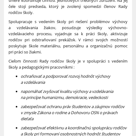
smere koordinuje činnosť jednotlivých triednych združení. Na jej
čele stojí predseda, ktorý je zvolený spomedzi členov Rady
rodičov školy.
Spolupracuje s vedením školy pri riešení problémov výchovy
a vzdelávania žiakov, posudzuje výsledky výchovno-
vzdelávacieho procesu, vyjadruje sa k práci školy, aktivizuje
rodičov pri odstraňovaní prekážok. V rámci svojich možností
poskytuje škole materiálnu, personálnu a organizačnú pomoc
pri práci so žiakmi.
Cieľom činnosti Rady rodičov školy je v spolupráci s vedením
školy a pedagogickými pracovníkmi :
ochraňovať a podporovať rozvoj hodnôt výchovy
a vzdelávania
napomáhať zvyšovať kvalitu výchovy a vzdelávania
na princípe humanizmu, demokracie, vedeckosti
zabezpečovať ochranu práv študentov a záujmov rodičov
v zmysle Zákona o rodine a Dohovoru OSN o právach
dieťaťa
zabezpečovať efektívnu a koordinačnú spoluprácu rodičov
a školy pri formovaní osobnostných hodnôt študentov