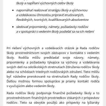
školy a napĺňaní výchovných cieľov školy
napomáhať realizovať stratégiu školy a výchovnou
a vzdelávacou činnosťou pripraviť erudovaných,
flexibilných, tvorivých, kvalifikovaných absolventov
sledovať pripomienky, námety, požiadavky rodičov
a v spolupráci s vedením školy podieľať sa na ich riešení
Pri riešení výchovných a vzdelávacích otázok je Rada rodičov
školy prostredníctvom svojich zástupcov v kontakte s vedením
školy. Rodičia môžu predkladať svoje názory, námety,
pripomienky a požiadavky týkajúce sa výchovy a vzdelávania
svojich detí na celoškolských stretnutiach Združenia rodičov školy
alebo na schôdzach triednych rodičovských združení. Tieto môžu
byť následne prerokované na stretnutiach Rady rodičov školy.
Ďalšou možnou formou spolupráce je priamy kontakt rodiča
s vyučujúcim alebo vedením školy.
Rada rodičov školy podporuje finančné požiadavky školy a to
prostredníctvom finančných prostriedkov získaných z príspevkov
rodičov. Tieto sa obvykle použijú ako príspevky na lyžiarsky