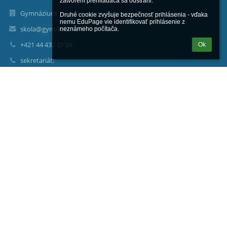
zatvorení prehliadača sa odstráni.

Gymnázium
Druhé cookie zvyšuje bezpečnosť prihlásenia - vďaka 
nemu EduPage vie identifikovať prihlásenie z 
skola@gymrk.sk
neznámeho počítača.
+421 44 432 31 04
Ok
sekretariát:
+421 905 66 90 14
Riaditeľka školy
Mgr. Bc. Iveta Kmeťová
+421 948 83 00 73
Zástupkyňa riaditeľky školy
Mgr. Renáta Kodríková
+421 44 432 80 65
+421 918 77 82 27
Š. Moyzesa 21
034 13 Ružomberok
Slovakia
erik.jusko@gymrk.sk
000160792