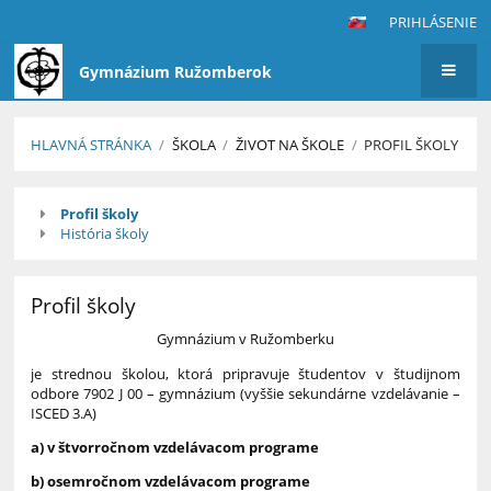
PRIHLÁSENIE
Gymnázium Ružomberok
HLAVNÁ STRÁNKA
/
ŠKOLA
/
ŽIVOT NA ŠKOLE
/
PROFIL ŠKOLY
Profil
Profil školy
školy
História školy
Profil školy
Gymnázium v Ružomberku
je strednou školou, ktorá pripravuje študentov v študijnom
odbore 7902 J 00 – gymnázium (vyššie sekundárne vzdelávanie –
ISCED 3.A)
a) v štvorročnom vzdelávacom programe
b) osemročnom vzdelávacom programe