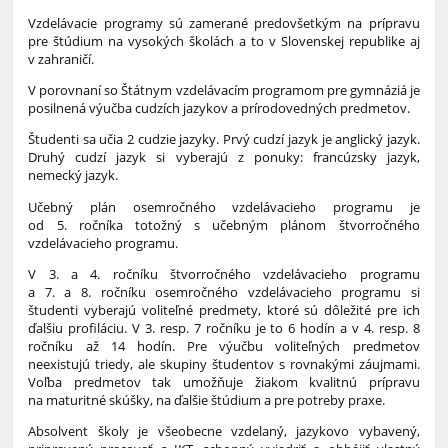
Vzdelávacie programy sú zamerané predovšetkým na prípravu
pre štúdium na vysokých školách a to v Slovenskej republike aj
v zahraničí.
V porovnaní so Štátnym vzdelávacím programom pre gymnáziá je
posilnená výučba cudzích jazykov a prírodovedných predmetov.
Študenti sa učia 2 cudzie jazyky. Prvý cudzí jazyk je anglický jazyk.
Druhý cudzí jazyk si vyberajú z ponuky: francúzsky jazyk,
nemecký jazyk.
Učebný plán osemročného vzdelávacieho programu je
od 5. ročníka totožný s učebným plánom štvorročného
vzdelávacieho programu.
V 3. a 4. ročníku štvorročného vzdelávacieho programu
a 7. a 8. ročníku osemročného vzdelávacieho programu si
študenti vyberajú voliteľné predmety, ktoré sú dôležité pre ich
ďalšiu profiláciu. V 3. resp. 7 ročníku je to 6 hodín a v 4. resp. 8
ročníku až 14 hodín. Pre výučbu voliteľných predmetov
neexistujú triedy, ale skupiny študentov s rovnakými záujmami.
Voľba predmetov tak umožňuje žiakom kvalitnú prípravu
na maturitné skúšky, na ďalšie štúdium a pre potreby praxe.
Absolvent školy je všeobecne vzdelaný, jazykovo vybavený,