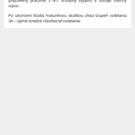
pripravený pracovať s IKT, schopný vyjadriť a obhájiť vlastný
názor.
Po ukončení štúdia maturitnou skúškou získa stupeň vzdelania
3A – úplné stredné všeobecné vzdelanie.