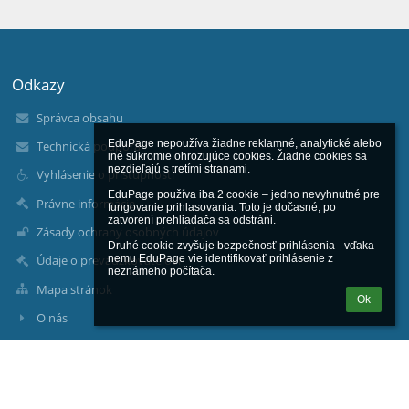
Odkazy
Správca obsahu
EduPage nepoužíva žiadne reklamné, analytické alebo 
Technická podpora
iné súkromie ohrozujúce cookies. Žiadne cookies sa 
nezdieľajú s tretími stranami.

Vyhlásenie o prístupnosti
EduPage používa iba 2 cookie – jedno nevyhnutné pre 
Právne informácie
fungovanie prihlasovania. Toto je dočasné, po 
zatvorení prehliadača sa odstráni.

Zásady ochrany osobných údajov
Druhé cookie zvyšuje bezpečnosť prihlásenia - vďaka 
nemu EduPage vie identifikovať prihlásenie z 
Údaje o prevádzkovateľovi
neznámeho počítača.
Mapa stránok
Ok
O nás
Kontakt
Novinky