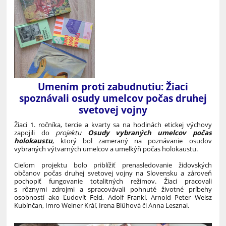
Umením proti zabudnutiu: Žiaci
spoznávali osudy umelcov počas druhej
svetovej vojny
Žiaci 1. ročníka, tercie a kvarty sa na hodinách etickej výchovy
zapojili do
projektu
Osudy vybraných umelcov počas
holokaustu
, ktorý bol zameraný na poznávanie osudov
vybraných výtvarných umelcov a umelkýň počas holokaustu.
Cieľom projektu bolo priblížiť prenasledovanie židovských
občanov počas druhej svetovej vojny na Slovensku a zároveň
pochopiť fungovanie totalitných režimov. Žiaci pracovali
s rôznymi zdrojmi a spracovávali pohnuté životné príbehy
osobností ako Ľudovít Feld, Adolf Frankl, Arnold Peter Weisz
Kubínčan, Imro Weiner Kráľ, Irena Blühová či Anna Lesznai.