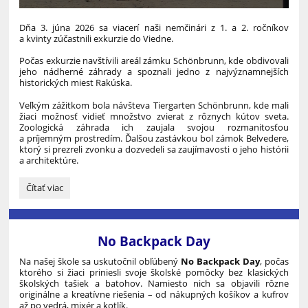
Dňa 3. júna 2026 sa viacerí naši nemčinári z 1. a 2. ročníkov
a kvinty zúčastnili exkurzie do Viedne.
Počas exkurzie navštívili areál zámku Schönbrunn, kde obdivovali
jeho nádherné záhrady a spoznali jedno z najvýznamnejších
historických miest Rakúska.
Veľkým zážitkom bola návšteva Tiergarten Schönbrunn, kde mali
žiaci možnosť vidieť množstvo zvierat z rôznych kútov sveta.
Zoologická záhrada ich zaujala svojou rozmanitosťou
a príjemným prostredím. Ďalšou zastávkou bol zámok Belvedere,
ktorý si prezreli zvonku a dozvedeli sa zaujímavosti o jeho histórii
a architektúre.
Študenti
Čítať viac
nášho
gymnázia
opäť
vo
No Backpack Day
Viedni:
Na našej škole sa uskutočnil obľúbený
No Backpack Day
, počas
ktorého si žiaci priniesli svoje školské pomôcky bez klasických
školských tašiek a batohov. Namiesto nich sa objavili rôzne
originálne a kreatívne riešenia – od nákupných košíkov a kufrov
až po vedrá, mixér a kotlík.