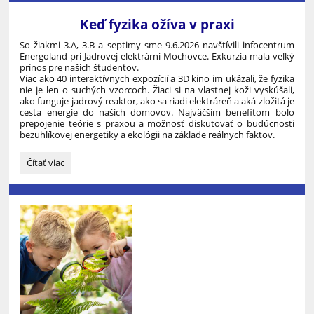
Mlyňany:
Keď fyzika ožíva v praxi
So žiakmi 3.A, 3.B a septimy sme 9.6.2026 navštívili infocentrum
Energoland pri Jadrovej elektrárni Mochovce. Exkurzia mala veľký
prínos pre našich študentov.
Viac ako 40 interaktívnych expozícií a 3D kino im ukázali, že fyzika
nie je len o suchých vzorcoch. Žiaci si na vlastnej koži vyskúšali,
ako funguje jadrový reaktor, ako sa riadi elektráreň a aká zložitá je
cesta energie do našich domovov. Najväčším benefitom bolo
prepojenie teórie s praxou a možnosť diskutovať o budúcnosti
bezuhlíkovej energetiky a ekológii na základe reálnych faktov.
Keď
Čítať viac
fyzika
ožíva
v
praxi: