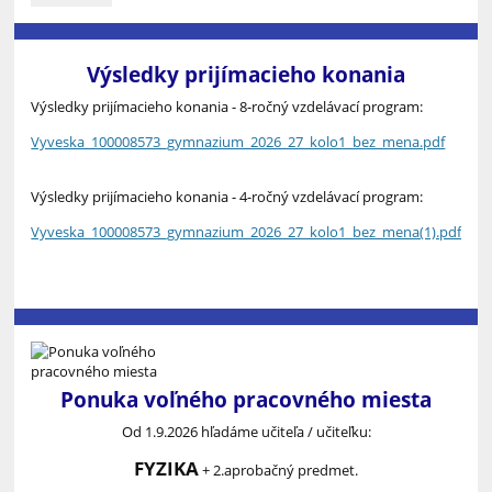
ocenenie
za
olympijské
hodnoty
Výsledky prijímacieho konania
,,Pozdrav
Výsledky prijímacieho konania - 8-ročný vzdelávací program:
ZOH
Miláno
Vyveska_100008573_gymnazium_2026_27_kolo1_bez_mena.pdf
Cortina
2026“:
Výsledky prijímacieho konania - 4-ročný vzdelávací program:
Vyveska_100008573_gymnazium_2026_27_kolo1_bez_mena(1).pdf
Ponuka voľného pracovného miesta
Od 1.9.2026 hľadáme učiteľa / učiteľku:
FYZIKA
+ 2.aprobačný predmet.