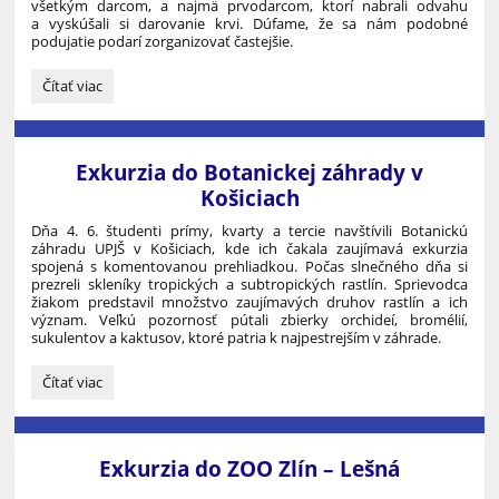
všetkým darcom, a najmä prvodarcom, ktorí nabrali odvahu
a vyskúšali si darovanie krvi. Dúfame, že sa nám podobné
podujatie podarí zorganizovať častejšie.
Každá
Čítať viac
kvapka
pomôže:
Exkurzia do Botanickej záhrady v
Košiciach
Dňa 4. 6. študenti prímy, kvarty a tercie navštívili Botanickú
záhradu UPJŠ v Košiciach, kde ich čakala zaujímavá exkurzia
spojená s komentovanou prehliadkou. Počas slnečného dňa si
prezreli skleníky tropických a subtropických rastlín. Sprievodca
žiakom predstavil množstvo zaujímavých druhov rastlín a ich
význam. Veľkú pozornosť pútali zbierky orchideí, bromélií,
sukulentov a kaktusov, ktoré patria k najpestrejším v záhrade.
Exkurzia
Čítať viac
do
Botanickej
záhrady
v
Exkurzia do ZOO Zlín – Lešná
Košiciach: