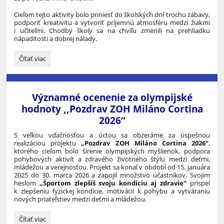
Cieľom tejto aktivity bolo priniesť do školských dní trochu zábavy,
podporiť kreativitu a vytvoriť príjemnú atmosféru medzi žiakmi
i učiteľmi. Chodby školy sa na chvíľu zmenili na prehliadku
nápaditosti a dobrej nálady.
No
Čítať viac
Backpack
Day
:
Významné ocenenie za olympijské
hodnoty ,,Pozdrav ZOH Miláno Cortina
2026“
S veľkou vďačnosťou a úctou sa obzeráme za úspešnou
realizáciou projektu
„Pozdrav ZOH Miláno Cortina 2026“
,
ktorého cieľom bolo šírenie olympijských myšlienok, podpora
pohybových aktivít a zdravého životného štýlu medzi deťmi,
mládežou a verejnosťou. Projekt sa konal v období od 15. januára
2025 do 30. marca 2026 a zapojil množstvo účastníkov. Svojim
heslom
„Športom zlepšíš svoju kondíciu aj zdravie“
prispel
k zlepšeniu fyzickej kondície, motivácii k pohybu a vytváraniu
nových priateľstiev medzi deťmi a mládežou.
Významné
Čítať viac