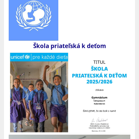
umelcov
počas
druhej
svetovej
vojny:
Škola priateľská k deťom