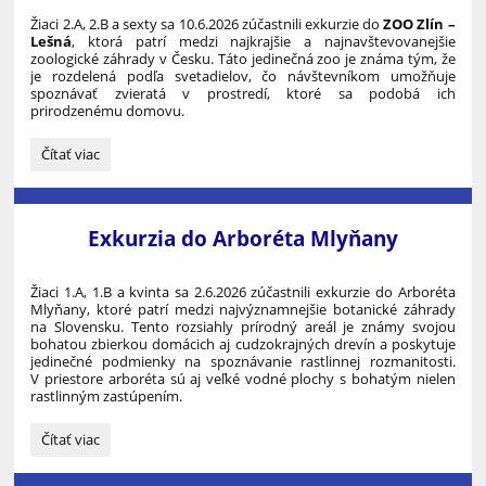
Žiaci 2.A, 2.B a sexty sa 10.6.2026 zúčastnili exkurzie do
ZOO Zlín –
Lešná
, ktorá patrí medzi najkrajšie a najnavštevovanejšie
zoologické záhrady v Česku. Táto jedinečná zoo je známa tým, že
je rozdelená podľa svetadielov, čo návštevníkom umožňuje
spoznávať zvieratá v prostredí, ktoré sa podobá ich
prirodzenému domovu.
Exkurzia
Čítať viac
do
ZOO
Zlín
–
Exkurzia do Arboréta Mlyňany
Lešná:
Žiaci 1.A, 1.B a kvinta sa 2.6.2026 zúčastnili exkurzie do Arboréta
Mlyňany, ktoré patrí medzi najvýznamnejšie botanické záhrady
na Slovensku. Tento rozsiahly prírodný areál je známy svojou
bohatou zbierkou domácich aj cudzokrajných drevín a poskytuje
jedinečné podmienky na spoznávanie rastlinnej rozmanitosti.
V priestore arboréta sú aj veľké vodné plochy s bohatým nielen
rastlinným zastúpením.
Exkurzia
Čítať viac
do
Arboréta