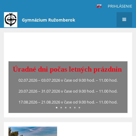
PRIHLÁSENIE
Gymnázium Ružomberok
Hlavná
stránka
Krásne letné prázdniny
Všetkým kolegom, žiakom, rodičom, rodinným príslušníkom
a priateľom školy
želáme príjemné letné mesiace a veľa krásnych zážitkov.
Oddýchnite si na dovolenke a naberte veľa energie do
nasledujúceho školského roka.