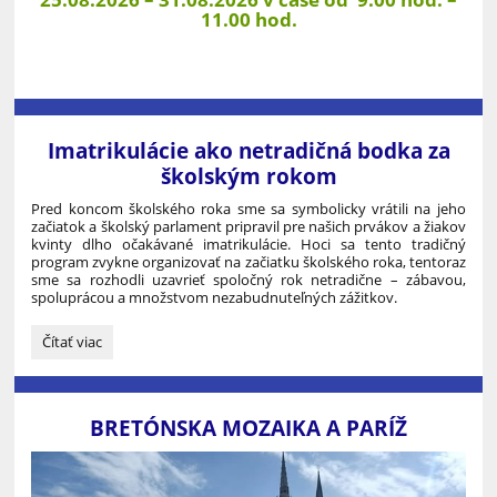
11.00 hod.
Imatrikulácie ako netradičná bodka za
školským rokom
Pred koncom školského roka sme sa symbolicky vrátili na jeho
začiatok a školský parlament pripravil pre našich prvákov a žiakov
kvinty dlho očakávané imatrikulácie. Hoci sa tento tradičný
program zvykne organizovať na začiatku školského roka, tentoraz
sme sa rozhodli uzavrieť spoločný rok netradične – zábavou,
spoluprácou a množstvom nezabudnuteľných zážitkov.
Imatrikulácie
Čítať viac
ako
netradičná
bodka
za
BRETÓNSKA MOZAIKA A PARÍŽ
školským
rokom: