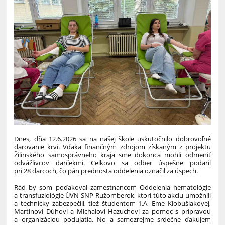
Dnes, dňa 12.6.2026 sa na našej škole uskutočnilo dobrovoľné
darovanie krvi. Vďaka finančným zdrojom získaným z projektu
Žilinského samosprávneho kraja sme dokonca mohli odmeniť
odvážlivcov darčekmi. Celkovo sa odber úspešne podaril
pri 28 darcoch, čo pán prednosta oddelenia označil za úspech.
Rád by som poďakoval zamestnancom Oddelenia hematológie
a transfuziológie ÚVN SNP Ružomberok, ktorí túto akciu umožnili
a technicky zabezpečili, tiež študentom 1.A, Eme Klobušiakovej,
Martinovi Dúhovi a Michalovi Hazuchovi za pomoc s prípravou
a organizáciou podujatia. No a samozrejme srdečne ďakujem