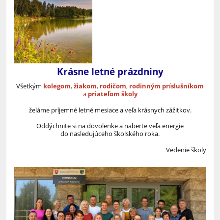
Krásne letné prázdniny
Všetkým
kolegom
,
žiakom
,
rodičom
,
rodinným príslušníkom
a
priateľom školy
želáme príjemné letné mesiace a veľa krásnych zážitkov.
Oddýchnite si na dovolenke a naberte veľa energie
do nasledujúceho školského roka.
Vedenie školy