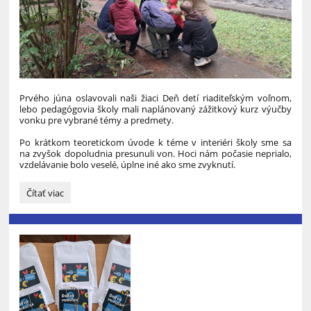
Prvého júna oslavovali naši žiaci Deň detí riaditeľským voľnom,
lebo pedagógovia školy mali naplánovaný zážitkový kurz výučby
vonku pre vybrané témy a predmety.
Po krátkom teoretickom úvode k téme v interiéri školy sme sa
na zvyšok dopoludnia presunuli von. Hoci nám počasie neprialo,
vzdelávanie bolo veselé, úplne iné ako sme zvyknutí.
„Hurá
Čítať viac
von“: