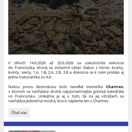
V dňoch 14.6.2026 až 20.6.2026 sa uskutočnila exkurzia
do Francúzska, ktorej sa zúčastnil výber žiakov z tercie, kvarty,
kvinty, sexty, 1.A, 1.B, 2.A, 2.B, 3.B a dokonca sa k nám pridala aj
jedna maturantka zo 4.A.
Našou prvou destináciou bolo neveľké mestečko
Chartres
,
v ktorom sa nachádza druhá najvýznamnejšia gotická katedrála
vo Francúzsku. Unikátna je aj v tom, že na jej vitrážach sa
nachádza jedinečná modrá, ktorú nájdeme len v Chartres.
BRETÓNSKA
Čítať viac
MOZAIKA
A
PARÍŽ: