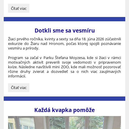
Škola
Čítať viac
priateľská
k
deťom:
Dotkli sme sa vesmíru
Žiaci prvého ročníka, kvinty a sexty sa dňa 18. júna 2026 zúčastnili
exkurzie do Žiaru nad Hronom, počas ktorej spojili poznávanie
vesmíru a prírody.
Program sa začal v Parku Štefana Moyzesa, kde si žiaci v rámci
motivačných aktivít preverili svoje vedomosti v pripravenom
kvíze. Následne navštívili mini ZOO, kde mali možnosť pozorovať
rôzne druhy zvierat a dozvedieť sa o nich viac zaujímavých
informácií.
Dotkli
Čítať viac
sme
sa
vesmíru:
Každá kvapka pomôže