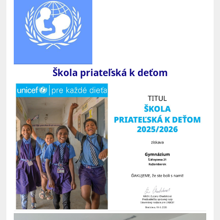
umelcov
počas
druhej
svetovej
vojny:
Škola priateľská k deťom