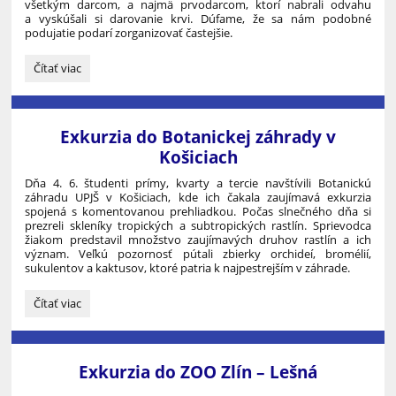
všetkým darcom, a najmä prvodarcom, ktorí nabrali odvahu
a vyskúšali si darovanie krvi. Dúfame, že sa nám podobné
podujatie podarí zorganizovať častejšie.
Každá
Čítať viac
kvapka
pomôže:
Exkurzia do Botanickej záhrady v
Košiciach
Dňa 4. 6. študenti prímy, kvarty a tercie navštívili Botanickú
záhradu UPJŠ v Košiciach, kde ich čakala zaujímavá exkurzia
spojená s komentovanou prehliadkou. Počas slnečného dňa si
prezreli skleníky tropických a subtropických rastlín. Sprievodca
žiakom predstavil množstvo zaujímavých druhov rastlín a ich
význam. Veľkú pozornosť pútali zbierky orchideí, bromélií,
sukulentov a kaktusov, ktoré patria k najpestrejším v záhrade.
Exkurzia
Čítať viac
do
Botanickej
záhrady
v
Exkurzia do ZOO Zlín – Lešná
Košiciach: