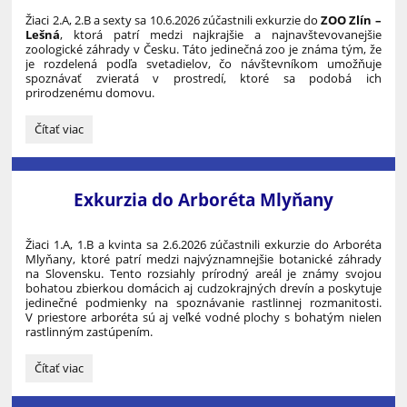
Žiaci 2.A, 2.B a sexty sa 10.6.2026 zúčastnili exkurzie do
ZOO Zlín –
Lešná
, ktorá patrí medzi najkrajšie a najnavštevovanejšie
zoologické záhrady v Česku. Táto jedinečná zoo je známa tým, že
je rozdelená podľa svetadielov, čo návštevníkom umožňuje
spoznávať zvieratá v prostredí, ktoré sa podobá ich
prirodzenému domovu.
Exkurzia
Čítať viac
do
ZOO
Zlín
–
Exkurzia do Arboréta Mlyňany
Lešná:
Žiaci 1.A, 1.B a kvinta sa 2.6.2026 zúčastnili exkurzie do Arboréta
Mlyňany, ktoré patrí medzi najvýznamnejšie botanické záhrady
na Slovensku. Tento rozsiahly prírodný areál je známy svojou
bohatou zbierkou domácich aj cudzokrajných drevín a poskytuje
jedinečné podmienky na spoznávanie rastlinnej rozmanitosti.
V priestore arboréta sú aj veľké vodné plochy s bohatým nielen
rastlinným zastúpením.
Exkurzia
Čítať viac
do
Arboréta