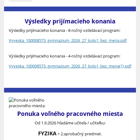
ocenenie
za
olympijské
hodnoty
Výsledky prijímacieho konania
,,Pozdrav
Výsledky prijímacieho konania - 8-ročný vzdelávací program:
ZOH
Miláno
Vyveska_100008573_gymnazium_2026_27_kolo1_bez_mena.pdf
Cortina
2026“:
Výsledky prijímacieho konania - 4-ročný vzdelávací program:
Vyveska_100008573_gymnazium_2026_27_kolo1_bez_mena(1).pdf
Ponuka voľného pracovného miesta
Od 1.9.2026 hľadáme učiteľa / učiteľku:
FYZIKA
+ 2.aprobačný predmet.