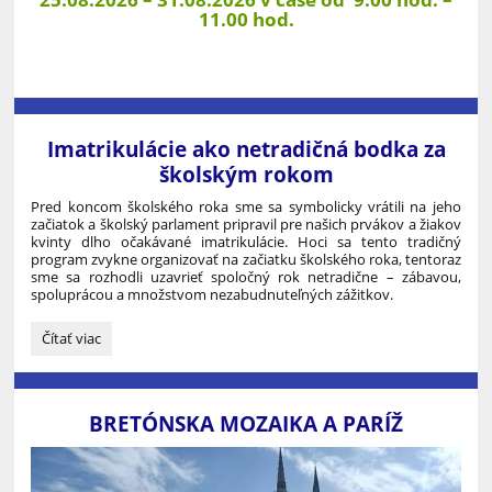
11.00 hod.
Imatrikulácie ako netradičná bodka za
školským rokom
Pred koncom školského roka sme sa symbolicky vrátili na jeho
začiatok a školský parlament pripravil pre našich prvákov a žiakov
kvinty dlho očakávané imatrikulácie. Hoci sa tento tradičný
program zvykne organizovať na začiatku školského roka, tentoraz
sme sa rozhodli uzavrieť spoločný rok netradične – zábavou,
spoluprácou a množstvom nezabudnuteľných zážitkov.
Imatrikulácie
Čítať viac
ako
netradičná
bodka
za
BRETÓNSKA MOZAIKA A PARÍŽ
školským
rokom: