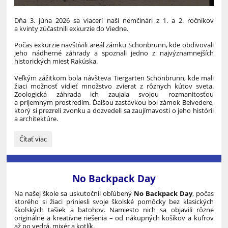
Dňa 3. júna 2026 sa viacerí naši nemčinári z 1. a 2. ročníkov
a kvinty zúčastnili exkurzie do Viedne.
Počas exkurzie navštívili areál zámku Schönbrunn, kde obdivovali
jeho nádherné záhrady a spoznali jedno z najvýznamnejších
historických miest Rakúska.
Veľkým zážitkom bola návšteva Tiergarten Schönbrunn, kde mali
žiaci možnosť vidieť množstvo zvierat z rôznych kútov sveta.
Zoologická záhrada ich zaujala svojou rozmanitosťou
a príjemným prostredím. Ďalšou zastávkou bol zámok Belvedere,
ktorý si prezreli zvonku a dozvedeli sa zaujímavosti o jeho histórii
a architektúre.
Študenti
Čítať viac
nášho
gymnázia
opäť
vo
No Backpack Day
Viedni:
Na našej škole sa uskutočnil obľúbený
No Backpack Day
, počas
ktorého si žiaci priniesli svoje školské pomôcky bez klasických
školských tašiek a batohov. Namiesto nich sa objavili rôzne
originálne a kreatívne riešenia – od nákupných košíkov a kufrov
až po vedrá, mixér a kotlík.