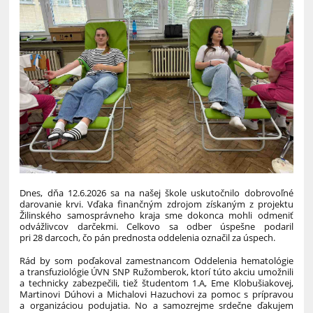
Dnes, dňa 12.6.2026 sa na našej škole uskutočnilo dobrovoľné
darovanie krvi. Vďaka finančným zdrojom získaným z projektu
Žilinského samosprávneho kraja sme dokonca mohli odmeniť
odvážlivcov darčekmi. Celkovo sa odber úspešne podaril
pri 28 darcoch, čo pán prednosta oddelenia označil za úspech.
Rád by som poďakoval zamestnancom Oddelenia hematológie
a transfuziológie ÚVN SNP Ružomberok, ktorí túto akciu umožnili
a technicky zabezpečili, tiež študentom 1.A, Eme Klobušiakovej,
Martinovi Dúhovi a Michalovi Hazuchovi za pomoc s prípravou
a organizáciou podujatia. No a samozrejme srdečne ďakujem