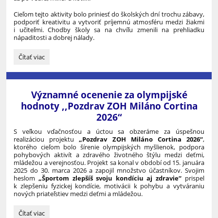
Cieľom tejto aktivity bolo priniesť do školských dní trochu zábavy,
podporiť kreativitu a vytvoriť príjemnú atmosféru medzi žiakmi
i učiteľmi. Chodby školy sa na chvíľu zmenili na prehliadku
nápaditosti a dobrej nálady.
No
Čítať viac
Backpack
Day
:
Významné ocenenie za olympijské
hodnoty ,,Pozdrav ZOH Miláno Cortina
2026“
S veľkou vďačnosťou a úctou sa obzeráme za úspešnou
realizáciou projektu
„Pozdrav ZOH Miláno Cortina 2026“
,
ktorého cieľom bolo šírenie olympijských myšlienok, podpora
pohybových aktivít a zdravého životného štýlu medzi deťmi,
mládežou a verejnosťou. Projekt sa konal v období od 15. januára
2025 do 30. marca 2026 a zapojil množstvo účastníkov. Svojim
heslom
„Športom zlepšíš svoju kondíciu aj zdravie“
prispel
k zlepšeniu fyzickej kondície, motivácii k pohybu a vytváraniu
nových priateľstiev medzi deťmi a mládežou.
Významné
Čítať viac