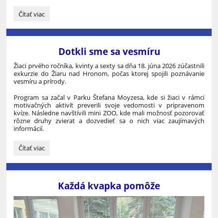
Škola
Čítať viac
priateľská
k
deťom:
Dotkli sme sa vesmíru
Žiaci prvého ročníka, kvinty a sexty sa dňa 18. júna 2026 zúčastnili
exkurzie do Žiaru nad Hronom, počas ktorej spojili poznávanie
vesmíru a prírody.
Program sa začal v Parku Štefana Moyzesa, kde si žiaci v rámci
motivačných aktivít preverili svoje vedomosti v pripravenom
kvíze. Následne navštívili mini ZOO, kde mali možnosť pozorovať
rôzne druhy zvierat a dozvedieť sa o nich viac zaujímavých
informácií.
Dotkli
Čítať viac
sme
sa
vesmíru:
Každá kvapka pomôže