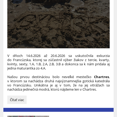
V dňoch 14.6.2026 až 20.6.2026 sa uskutočnila exkurzia
do Francúzska, ktorej sa zúčastnil výber žiakov z tercie, kvarty,
kvinty, sexty, 1.A, 1.B, 2.A, 2.B, 3.B a dokonca sa k nám pridala aj
jedna maturantka zo 4.A.
Našou prvou destináciou bolo neveľké mestečko
Chartres
,
v ktorom sa nachádza druhá najvýznamnejšia gotická katedrála
vo Francúzsku. Unikátna je aj v tom, že na jej vitrážach sa
nachádza jedinečná modrá, ktorú nájdeme len v Chartres.
BRETÓNSKA
Čítať viac
MOZAIKA
A
PARÍŽ: