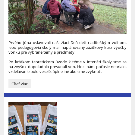
Prvého júna oslavovali naši žiaci Deň detí riaditeľským voľnom,
lebo pedagógovia školy mali naplánovaný zážitkový kurz výučby
vonku pre vybrané témy a predmety.
Po krátkom teoretickom úvode k téme v interiéri školy sme sa
na zvyšok dopoludnia presunuli von. Hoci nám počasie neprialo,
vzdelávanie bolo veselé, úplne iné ako sme zvyknutí.
„Hurá
Čítať viac
von“: