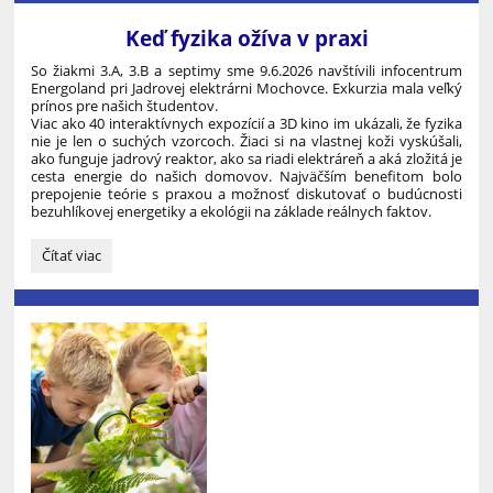
Mlyňany:
Keď fyzika ožíva v praxi
So žiakmi 3.A, 3.B a septimy sme 9.6.2026 navštívili infocentrum
Energoland pri Jadrovej elektrárni Mochovce. Exkurzia mala veľký
prínos pre našich študentov.
Viac ako 40 interaktívnych expozícií a 3D kino im ukázali, že fyzika
nie je len o suchých vzorcoch. Žiaci si na vlastnej koži vyskúšali,
ako funguje jadrový reaktor, ako sa riadi elektráreň a aká zložitá je
cesta energie do našich domovov. Najväčším benefitom bolo
prepojenie teórie s praxou a možnosť diskutovať o budúcnosti
bezuhlíkovej energetiky a ekológii na základe reálnych faktov.
Keď
Čítať viac
fyzika
ožíva
v
praxi: