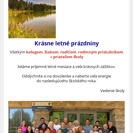
Krásne letné prázdniny
Všetkým
kolegom
,
žiakom
,
rodičom
,
rodinným príslušníkom
a
priateľom školy
želáme príjemné letné mesiace a veľa krásnych zážitkov.
Oddýchnite si na dovolenke a naberte veľa energie
do nasledujúceho školského roka.
Vedenie školy