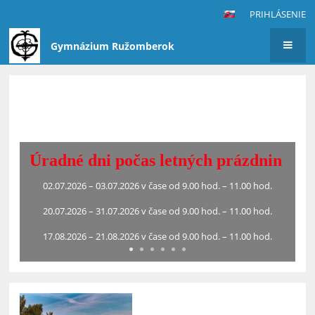
PRIHLÁSENIE
Gymnázium Ružomberok
Hlavná
stránka
Krásne letné prázdniny
Všetkým kolegom, žiakom, rodičom, rodinným príslušníkom
a priateľom školy
želáme príjemné letné mesiace a veľa krásnych zážitkov.
Oddýchnite si na dovolenke a naberte veľa energie do
nasledujúceho školského roka.