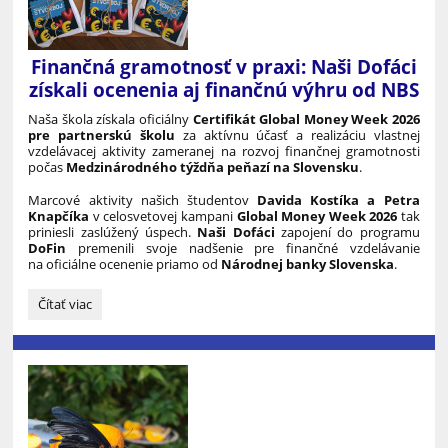
Finančná gramotnosť v praxi: Naši Dofáci
získali ocenenia aj finančnú výhru od NBS
Naša škola získala oficiálny
Certifikát Global Money Week 2026
pre partnerskú školu
za aktívnu účasť a realizáciu vlastnej
vzdelávacej aktivity zameranej na rozvoj finančnej gramotnosti
počas
Medzinárodného týždňa peňazí na Slovensku
.
Marcové aktivity našich študentov
Davida Kostíka a Petra
Knapčíka
v celosvetovej kampani
Global Money Week 2026
tak
priniesli zaslúžený úspech.
Naši Dofáci
zapojení do programu
DoFin
premenili svoje nadšenie pre finančné vzdelávanie
na oficiálne ocenenie priamo od
Národnej banky Slovenska
.
Finančná
Čítať viac
gramotnosť
v
praxi:
Naši
Dofáci
získali
ocenenia
aj