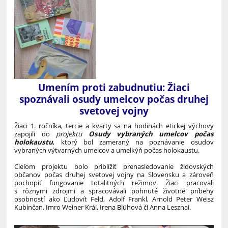
Umením proti zabudnutiu: Žiaci
spoznávali osudy umelcov počas druhej
svetovej vojny
Žiaci 1. ročníka, tercie a kvarty sa na hodinách etickej výchovy
zapojili do
projektu
Osudy vybraných umelcov počas
holokaustu
, ktorý bol zameraný na poznávanie osudov
vybraných výtvarných umelcov a umelkýň počas holokaustu.
Cieľom projektu bolo priblížiť prenasledovanie židovských
občanov počas druhej svetovej vojny na Slovensku a zároveň
pochopiť fungovanie totalitných režimov. Žiaci pracovali
s rôznymi zdrojmi a spracovávali pohnuté životné príbehy
osobností ako Ľudovít Feld, Adolf Frankl, Arnold Peter Weisz
Kubínčan, Imro Weiner Kráľ, Irena Blühová či Anna Lesznai.