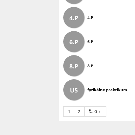
4.P
4.P
6.P
6.P
8.P
8.P
U5
fyzikálne praktikum
1
2
Ďalší