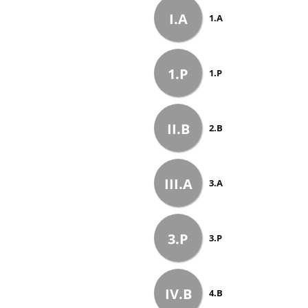
I.A
1.A
1.P
1.P
II.B
2.B
III.A
3.A
3.P
3.P
IV.B
4.B