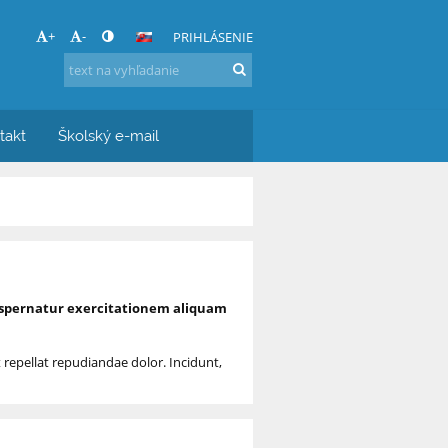
+
-
PRIHLÁSENIE
takt
Školský e-mail
e aspernatur exercitationem aliquam
repellat repudiandae dolor. Incidunt,