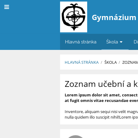
Gymnázium
Hlavná stránka
Škola
D
HLAVNÁ STRÁNKA
/
ŠKOLA
/
ZOZNA
Učebne
Zoznam učební a k
Lorem ipsum dolor sit amet, consect
at fugit omnis vitae recusandae even
Inventore, aliquam sequi nisi velit mag
nulla quidem illo suscipit nihil!Lorem ip