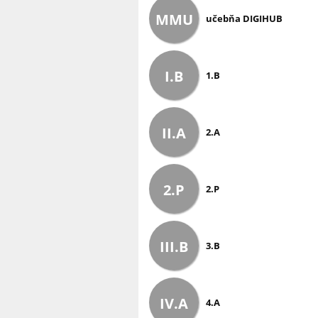
MMU
učebňa DIGIHUB
I.B
1.B
II.A
2.A
2.P
2.P
III.B
3.B
IV.A
4.A