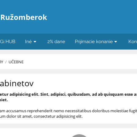
 Ružomberok
iGi HUB
Iné
2% dane
Prijímacie konanie
Kon
MY
/
UČEBNE
abinetov
etur adipisicing elit. Sint, adipisci, quibusdam, ad ab quisquam ess
iet.
nam accusamus reprehenderit nemo necessitatibus doloribus molestiae fugit 
sum dolor sit amet, consectetur adipisicing elit.