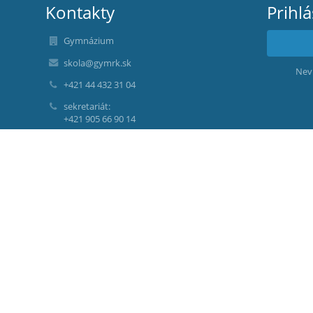
Kontakty
Prihl
Gymnázium
skola@gymrk.sk
Nev
+421 44 432 31 04
sekretariát:
+421 905 66 90 14
Riaditeľka školy
Mgr. Bc. Iveta Kmeťová
+421 948 83 00 73
Zástupkyňa riaditeľky školy
Mgr. Renáta Kodríková
+421 44 432 80 65
+421 918 77 82 27
Š. Moyzesa 21
034 13 Ružomberok
Slovakia
erik.jusko@gymrk.sk