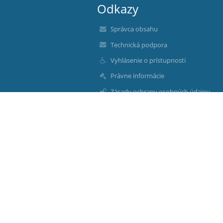
Odkazy
Správca obsahu
Technická podpora
Vyhlásenie o prístupnosti
Právne informácie
Zásady ochrany osobných údajov
Údaje o prevádzkovateľovi
Mapa stránok
O nás
Kontakt
Novinky