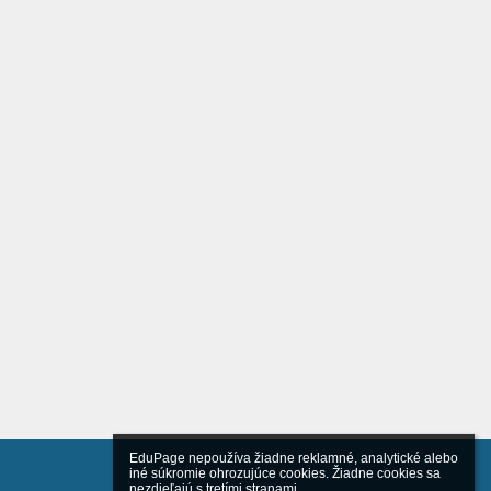
EduPage nepoužíva žiadne reklamné, analytické alebo 
iné súkromie ohrozujúce cookies. Žiadne cookies sa 
nezdieľajú s tretími stranami.
