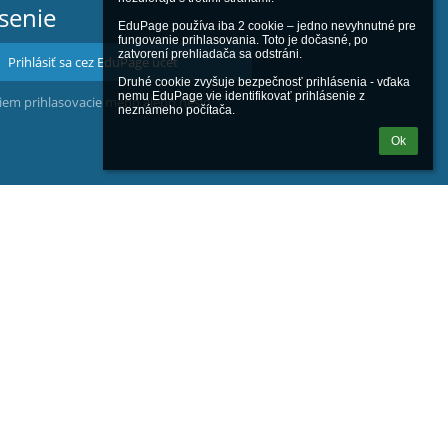
ásenie
EduPage používa iba 2 cookie – jedno nevyhnutné pre 
fungovanie prihlasovania. Toto je dočasné, po 
zatvorení prehliadača sa odstráni.

Prihlásiť sa cez EduPage účet
Druhé cookie zvyšuje bezpečnosť prihlásenia - vďaka 
nemu EduPage vie identifikovať prihlásenie z 
iem prihlasovacie meno alebo heslo
neznámeho počítača.
Ok