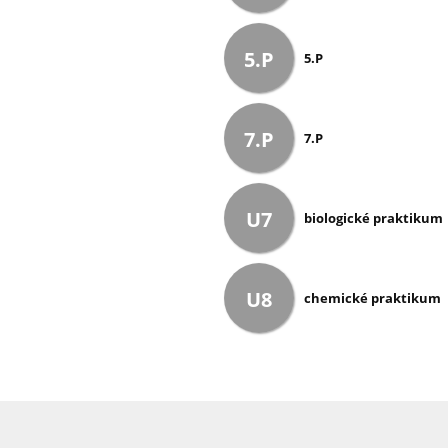
5.P
5.P
7.P
7.P
U7
biologické praktikum
U8
chemické praktikum