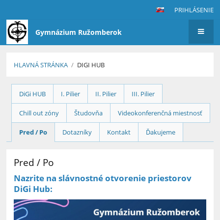
PRIHLÁSENIE
Gymnázium Ružomberok
HLAVNÁ STRÁNKA
/
DIGI HUB
DiGi
DiGi HUB
I. Pilier
II. Pilier
III. Pilier
HUB
Chill out zóny
Študovňa
Videokonferenčná miestnosť
Pred / Po
Dotazníky
Kontakt
Ďakujeme
Pred / Po
Nazrite na slávnostné otvorenie priestorov
DiGi Hub: