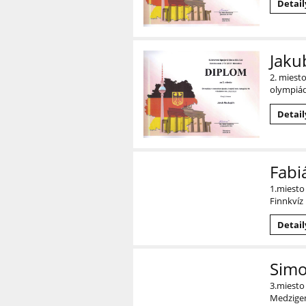
Detail
Jaku
2. miest
olympiá
Detail
Fabi
1.miesto
Finnkvíz
Detail
Simo
3.miesto
Medzigen