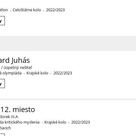
atlon
Celoštátne kolo
2022/2023
·
·
y
ard Juhás
 / úspešný riešiteľ
á olympiáda
Krajské kolo
2022/2023
·
·
y
 12. miesto
dorek III.A
a kritického myslenia
Krajské kolo
2022/2023
·
·
žiacich