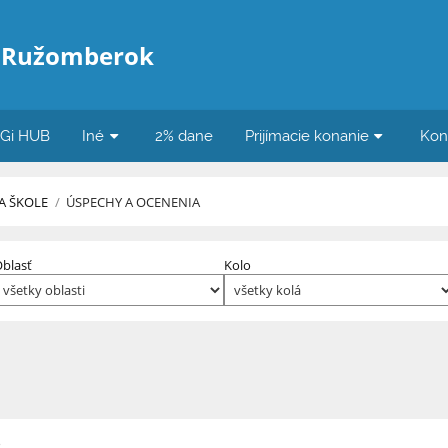
 Ružomberok
iGi HUB
Iné
2% dane
Prijímacie konanie
Kon
A ŠKOLE
/
ÚSPECHY A OCENENIA
blasť
Kolo
o