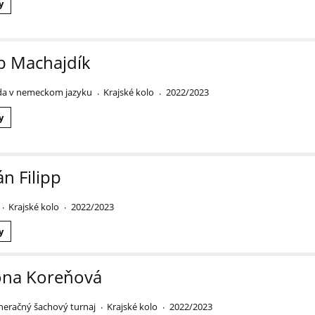
y
b Machajdík
o
da v nemeckom jazyku
Krajské kolo
2022/2023
·
·
y
án Filipp
Krajské kolo
2022/2023
·
·
y
na Koreňová
eračný šachový turnaj
Krajské kolo
2022/2023
·
·