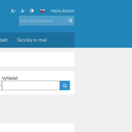
+
-
PRIHLÁSENIE
takt
Školský e-mail
Vyhľadať