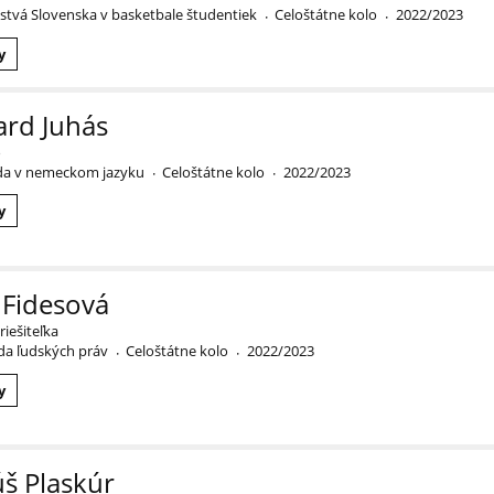
stvá Slovenska v basketbale študentiek
Celoštátne kolo
2022/2023
·
·
y
ard Juhás
o
da v nemeckom jazyku
Celoštátne kolo
2022/2023
·
·
y
 Fidesová
iešiteľka
a ľudských práv
Celoštátne kolo
2022/2023
·
·
y
š Plaskúr