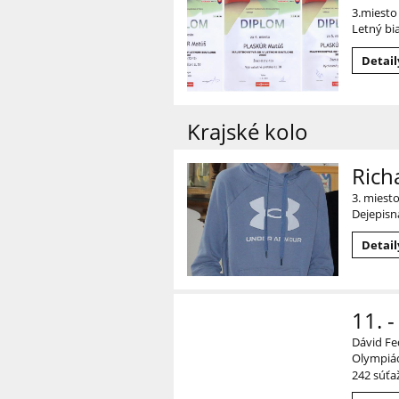
3.miesto
Letný bi
Detail
Krajské kolo
Rich
3. miesto
Dejepisn
Detail
11. -
Dávid Fe
Olympiád
242 súťa