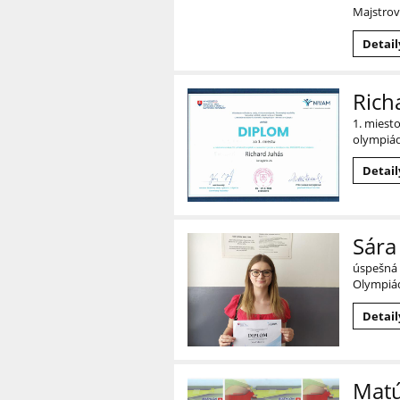
Majstrov
Detail
Rich
1. miest
olympiá
Detail
Sára
úspešná r
Olympiád
Detail
Matú