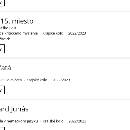
y
 15. miesto
laško IV.B
a kritického myslenia
Krajské kolo
2022/2023
·
·
žiacich
y
čatá
o
l SŠ dievčatá
Krajské kolo
2022/2023
·
·
y
ard Juhás
o
da v nemeckom jazyku
Krajské kolo
2022/2023
·
·