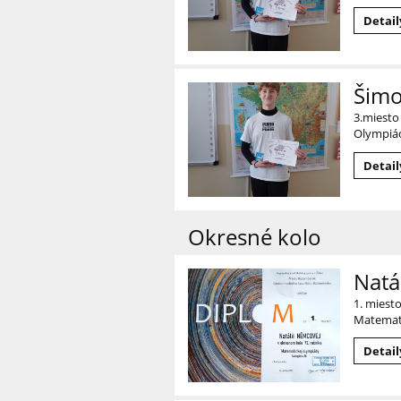
Detail
Šimo
3.miesto
Olympiád
Detail
Okresné kolo
Natá
1. miest
Matemat
Detail