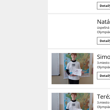
Detail
Natá
úspešná r
Olympiád
Detail
Simo
3.miesto
Olympiád
Detail
Teré
3.miesto
Olympiád