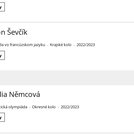
y
n Ševčík
a vo francúzskom jazyku
Krajské kolo
2022/2023
·
·
y
lia Němcová
o
ická olympiáda
Okresné kolo
2022/2023
·
·
y