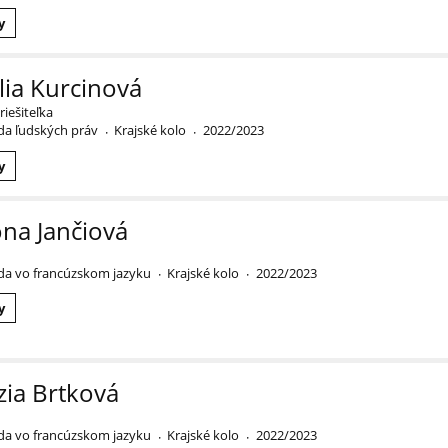
y
lia Kurcinová
iešiteľka
a ľudských práv
Krajské kolo
2022/2023
·
·
y
na Jančiová
a vo francúzskom jazyku
Krajské kolo
2022/2023
·
·
y
zia Brtková
a vo francúzskom jazyku
Krajské kolo
2022/2023
·
·