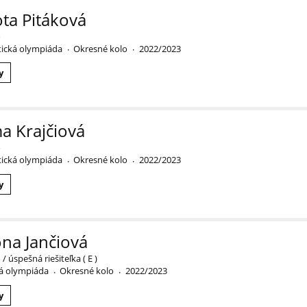
ta Pitáková
o
ická olympiáda
Okresné kolo
2022/2023
·
·
y
 Krajčiová
o
ická olympiáda
Okresné kolo
2022/2023
·
·
y
na Jančiová
 / úspešná riešiteľka ( E )
á olympiáda
Okresné kolo
2022/2023
·
·
y