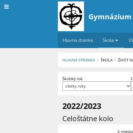
Gymnázium
Hlavná stránka
Škola
D
HLAVNÁ STRÁNKA
/
ŠKOLA
/
ŽIVOT N
Úspechy
Školský rok
O
a
ocenenia
2022/2023
Celoštátne kolo
3. miest