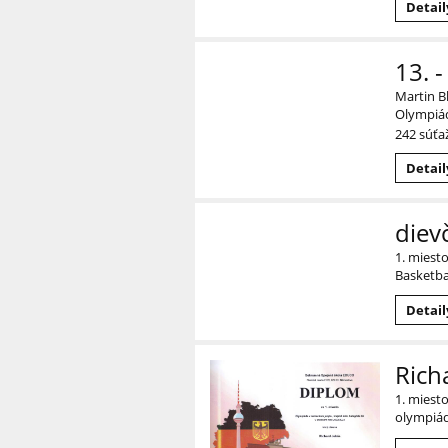
Detail
13. -
Martin B
Olympiád
242 súťa
Detail
diev
1. miest
Basketba
Detail
Rich
1. miest
olympiá