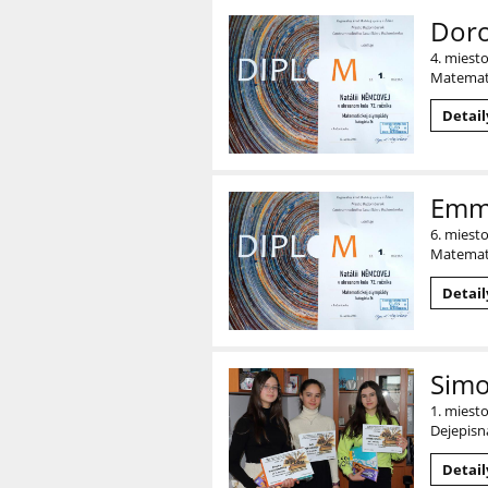
Doro
4. miest
Matemat
Detail
Emma
6. miest
Matemat
Detail
Simo
1. miesto
Dejepisn
Detail