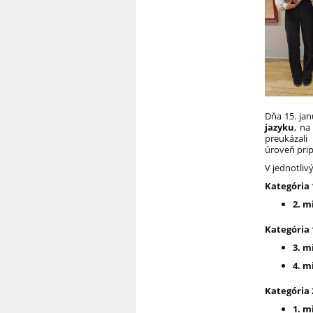
Dňa 15. ja
jazyku
, na
preukázali
úroveň prip
V jednotlivý
Kategória
2. m
Kategória
3. m
4. m
Kategória
1. m