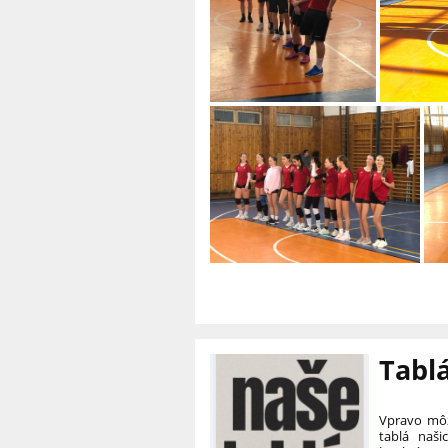
Mgr. Ja
Tabl
Vpravo môž
tablá naši