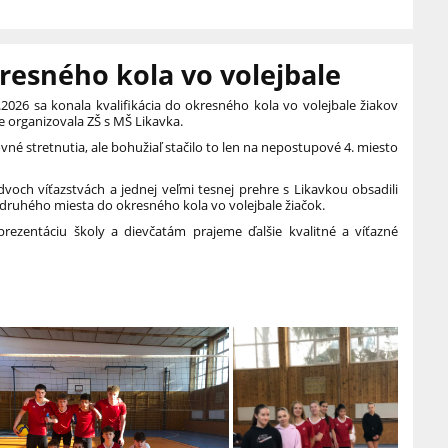
kresného kola vo volejbale
.2026 sa konala kvalifikácia do okresného kola vo volejbale žiakov
ie organizovala ZŠ s MŠ Likavka.
vné stretnutia, ale bohužiaľ stačilo to len na nepostupové 4. miesto
dvoch víťazstvách a jednej veľmi tesnej prehre s Likavkou obsadili
 druhého miesta do okresného kola vo volejbale žiačok.
rezentáciu školy a dievčatám prajeme ďalšie kvalitné a víťazné