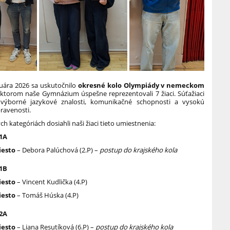
nuára 2026
sa uskutočnilo
okresné kolo Olympiády v nemeckom
 ktorom naše Gymnázium úspešne reprezentovali 7 žiaci. Súťažiaci
 výborné jazykové znalosti, komunikačné schopnosti a vysokú
ravenosti.
ch kategóriách dosiahli naši žiaci tieto umiestnenia:
 1A
iesto
– Debora Palúchová (2.P) –
postup do krajského kola
 1B
iesto
– Vincent Kudlička (4.P)
iesto
– Tomáš Húska (4.P)
 2A
iesto
– Liana Resutíková (6.P) –
postup do krajského kola