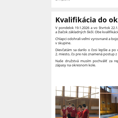
Kvalifikácia do o
V pondelok 19.1.2026 a vo štvrtok 22.1
a žiačok základných škôl. Obe kvalifikác
Chlapci odohrali veľmi vyrovnané a bojo
v skupine.
Dievčatám sa darilo o čosi lepšie a po 
2. miesto, čo pre nás znamená postup z
Naše družstvá musím pochváliť za rep
zápasy na okresnom kole.