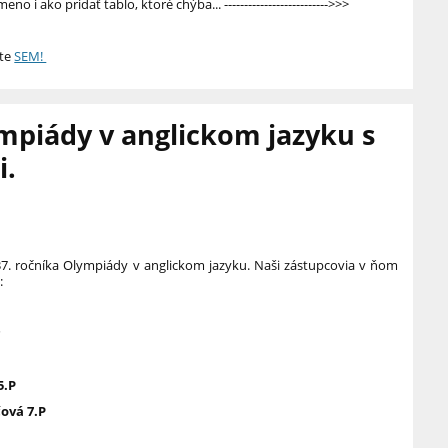
no i ako pridať tablo, ktoré chýba... -------------------------->>>
ite
SEM!
mpiády v anglickom jazyku s
i.
37. ročníka Olympiády v anglickom jazyku. Naši zástupcovia v ňom
:
P
5.P
čová 7.P