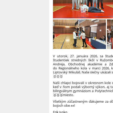
V utorok, 27. januára 2026, sa štud
študentiek stredných škôl v Ružombe
Andreja, Obchodnej akadémie a Zdra
do Regionálneho kola v marci 2026, k
Liptovský Mikuláš. Naše slečny ukázali s
🥇🥇🥇
Naši chlapci bojovali v okresnom kole 
keď v ňom podali výborný výkon, aj t
bilingválnym gymnáziom a Polytechnic
🥈🥈🥈miesto.
Všetkým zúčastneným ďakujeme za dôst
bojoch obe ✊✊!
Erik Jusko