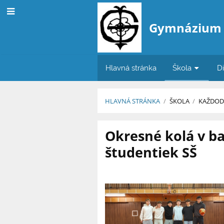
Gymnázium
Hlavná stránka
Škola
D
HLAVNÁ STRÁNKA
/
ŠKOLA
/
KAŽDOD
Novinky
Okresné kolá v b
študentiek SŠ