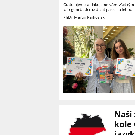
Gratulujeme a ďakujeme vám všetkým za
kategórií budeme držať palce na februá
PhDr. Martin Karkošiak
Naši
kole
jazy