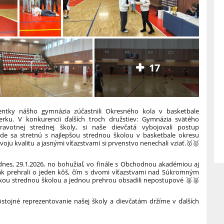
17
entky nášho gymnázia zúčastnili Okresného kola v basketbale
rku. V konkurencii ďalších troch družstiev: Gymnázia svätého
votnej strednej školy, si naše dievčatá vybojovali postup
de sa stretnú s najlepšou strednou školou v basketbale okresu
voju kvalitu a jasnými víťazstvami si prvenstvo nenechali vziať.🥇🥇
dnes, 29.1.2026, no bohužiaľ, vo finále s Obchodnou akadémiou aj
ak prehrali o jeden kôš, čím s dvomi víťazstvami nad Súkromným
kou strednou školou a jednou prehrou obsadili nepostupové 🥈🥈
ojné reprezentovanie našej školy a dievčatám držíme v ďalších