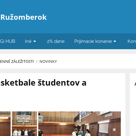
 Ružomberok
iGi HUB
Iné
2% dane
Prijímacie konanie
Kon
ENNÉ ZÁLEŽITOSTI
/
NOVINKY
asketbale študentov a