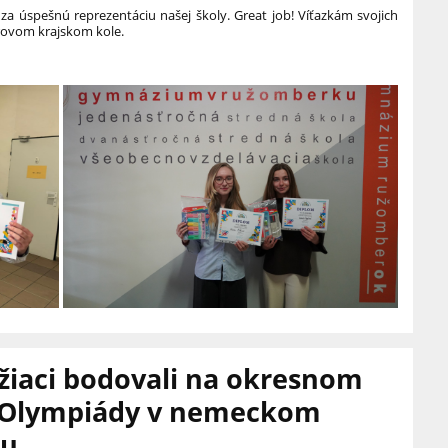
 úspešnú reprezentáciu našej školy. Great job! Víťazkám svojich
rovom krajskom kole.
 žiaci bodovali na okresnom
 Olympiády v nemeckom
ku