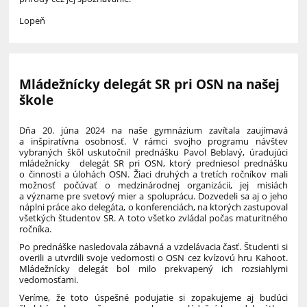
Lopeň
Mládežnícky delegát SR pri OSN na našej
škole
Dňa 20. júna 2024 na naše gymnázium zavítala zaujímavá
a inšpiratívna osobnosť. V rámci svojho programu návštev
vybraných škôl uskutočnil prednášku Pavol Beblavý, úradujúci
mládežnícky delegát SR pri OSN, ktorý predniesol prednášku
o činnosti a úlohách OSN. Žiaci druhých a tretích ročníkov mali
možnosť počúvať o medzinárodnej organizácii, jej misiách
a význame pre svetový mier a spoluprácu. Dozvedeli sa aj o jeho
náplni práce ako delegáta, o konferenciách, na ktorých zastupoval
všetkých študentov SR. A toto všetko zvládal počas maturitného
ročníka.
Po prednáške nasledovala zábavná a vzdelávacia časť. Študenti si
overili a utvrdili svoje vedomosti o OSN cez kvízovú hru Kahoot.
Mládežnícky delegát bol milo prekvapený ich rozsiahlymi
vedomosťami.
Veríme, že toto úspešné podujatie si zopakujeme aj budúci