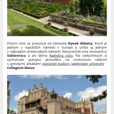
Potom sme sa presunuli na námestie
Rynek Glówny
, ktoré je
jedným z najväčších námestí v Európe a určite aj jedným
z najkrajších stredovekých námestí. Nevynechali sme renesančnú
Súkiennicu
a ani šikmú
Radničnú vežu
. Pár vedychtivých si
vychutnalo pokojnú atmosféru na vnútornom nádvorí
s gotickými arkádami
najstaršej budovy
Jagelovskej univerzity
-
Collegium Maius.