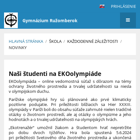
PRIHLÁSENIE
Gymnázium Ružomberok
HLAVNÁ STRÁNKA
/
ŠKOLA
/
KAŽDODENNÉ ZÁLEŽITOSTI
/
NOVINKY
Novinky
Naši študenti na EKOolympiáde
EKOolympiáda – online vedomostná súťaž s dôrazom na témy
ochrany životného prostredia a trvalej udržateľnosti sa niesla
v olympijskom duchu.
Parížske olympijské hry sú plánované ako prvé klimaticky
pozitívne podujatie. Pri príležitosti blížiacich sa Hier XXXIII.
olympiády v Paríži boli do obsahu súťaže zahrnuté nielen tradičné
otázky o životnom prostredí, ale aj otázky o olympizme a jeho
hodnotách a o trvalej udržateľnosti na olympijských hrách.
„Ekotrenažér“ umožnil žiakom a študentom hrať nepretržite
po dobu dvoch týždňov. Hra bola spustená
5.6.2024
pri príležitosti
Svetového dňa životného prostredia
a ukončená