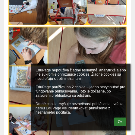
EduPage nepoužíva žiadne reklamné, analytické alebo 
iné súkromie ohrozujúce cookies. Žiadne cookies sa 
nezdieľajú s tretími stranami.

EduPage používa iba 2 cookie – jedno nevyhnutné pre 
fungovanie prihlasovania. Toto je dočasné, po 
zatvorení prehliadača sa odstráni.

Druhé cookie zvyšuje bezpečnosť prihlásenia - vďaka 
nemu EduPage vie identifikovať prihlásenie z 
neznámeho počítača.
Ok