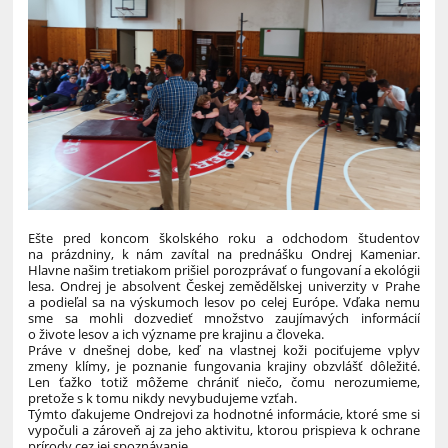
Ešte pred koncom školského roku a odchodom študentov
na prázdniny, k nám zavítal na prednášku Ondrej Kameniar.
Hlavne našim tretiakom prišiel porozprávať o fungovaní a ekológii
lesa. Ondrej je absolvent Českej zemědělskej univerzity v Prahe
a podieľal sa na výskumoch lesov po celej Európe. Vďaka nemu
sme sa mohli dozvedieť množstvo zaujímavých informácií
o živote lesov a ich význame pre krajinu a človeka.
Práve v dnešnej dobe, keď na vlastnej koži pociťujeme vplyv
zmeny klímy, je poznanie fungovania krajiny obzvlášť dôležité.
Len ťažko totiž môžeme chrániť niečo, čomu nerozumieme,
pretože s k tomu nikdy nevybudujeme vzťah.
Týmto ďakujeme Ondrejovi za hodnotné informácie, ktoré sme si
vypočuli a zároveň aj za jeho aktivitu, ktorou prispieva k ochrane
prírody cez jej spoznávanie.