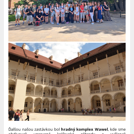
Ďalšou našou zastávkou bol
hradný komplex Wawel
, kde sme
obdivovali upravené kráľovské záhrady a vyšlapali