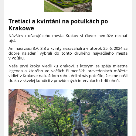
Tretiaci a kvintáni na potulkách po
Krakowe
Návštevu očarujúceho mesta Krakov si človek nemôže nechať
ujsť.
Ani naši žiaci 3.A, 3.B a kvinty nezaváhali a v utorok 25. 6. 2024 sa
dobre naladení vybrali do tohto druhého najväčšieho mesta
v Poľsku.
Naše prvé kroky viedli ku drakovi, s ktorým sa spája miestna
legenda a ktorého vo väčších či menších prevedeniach môžete
vidieť v Krakove na každom rohu. Veľmi nás potešilo, že sme našli
draka v skvelej kondícii v pravidelných intervaloch chrliť oheň.