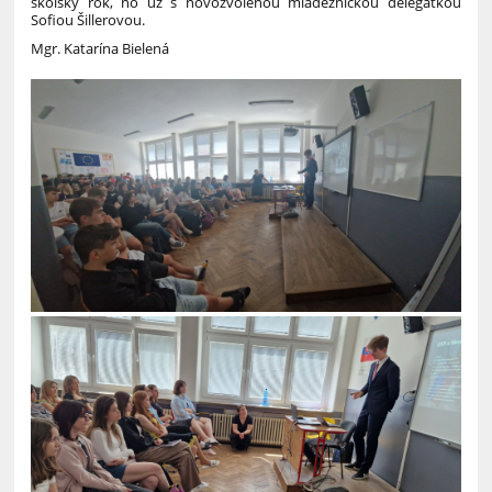
školský rok, no už s novozvolenou mládežníckou delegátkou
Sofiou Šillerovou.
Mgr. Katarína Bielená