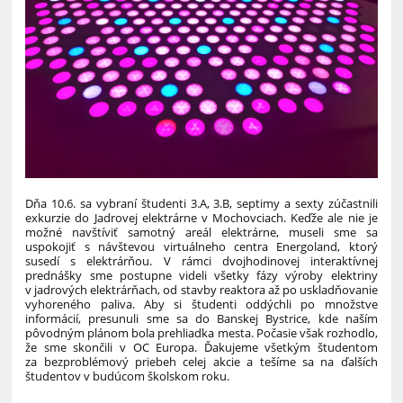
Dňa 10.6. sa vybraní študenti 3.A, 3.B, septimy a sexty zúčastnili
exkurzie do Jadrovej elektrárne v Mochovciach. Keďže ale nie je
možné navštíviť samotný areál elektrárne, museli sme sa
uspokojiť s návštevou virtuálneho centra Energoland, ktorý
susedí s elektrárňou. V rámci dvojhodinovej interaktívnej
prednášky sme postupne videli všetky fázy výroby elektriny
v jadrových elektrárňach, od stavby reaktora až po uskladňovanie
vyhoreného paliva. Aby si študenti oddýchli po množstve
informácií, presunuli sme sa do Banskej Bystrice, kde naším
pôvodným plánom bola prehliadka mesta. Počasie však rozhodlo,
že sme skončili v OC Europa. Ďakujeme všetkým študentom
za bezproblémový priebeh celej akcie a tešíme sa na ďalších
študentov v budúcom školskom roku.