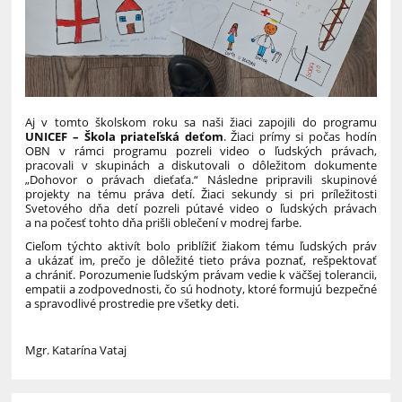
Aj v tomto školskom roku sa naši žiaci zapojili do programu
UNICEF – Škola priateľská deťom
. Žiaci prímy si počas hodín
OBN v rámci programu pozreli video o ľudských právach,
pracovali v skupinách a diskutovali o dôležitom dokumente
„Dohovor o právach dieťaťa.“ Následne pripravili skupinové
projekty na tému práva detí. Žiaci sekundy si pri príležitosti
Svetového dňa detí pozreli pútavé video o ľudských právach
a na počesť tohto dňa prišli oblečení v modrej farbe.
Cieľom týchto aktivít bolo priblížiť žiakom tému ľudských práv
a ukázať im, prečo je dôležité tieto práva poznať, rešpektovať
a chrániť. Porozumenie ľudským právam vedie k väčšej tolerancii,
empatii a zodpovednosti, čo sú hodnoty, ktoré formujú bezpečné
a spravodlivé prostredie pre všetky deti.
Mgr. Katarína Vataj