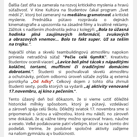
Ďalšia časť dňa sa zamerala na rozvoj kritického myslenia a hravú
súťaživosť. V Kine Kultúra na študentov čakal program „Svet
médií 2“, ktorý bol zameraný na
mediálnu gramotnosť
a kritické
myslenie. Prednáška pútavo rozprávala o dejinách
kinematografie a upozornila na zásadné filmy a kvalitné reklamy.
Zážitok s nadšením zhodnotila jedna z kolegýň:
„Bola to úžasná
hodinka plná zaujímavých informácií, zvukových
a obrazových vnemov... Bolo to fakt super. Už sa teším
na trojku.“
.
Najväčší ohlas a skvelú teambuildingovú atmosféru napokon
priniesla netradičná súťaž
"Pečie celé GymRK"
. Kreativitu
študentov ocenili viacerí:
„Lavice boli plné tácok s nápaditými
koláčmi, tortami, muffinmi či tradičnými domácimi
dobrotami.“
. Študenti si pochvaľovali skvelú atmosféru
a ochutnávky, pričom odbornú úroveň súťaže zvýšila aj externá
porotkyňa
„
Od Aďky
“
. Celkový dojem z tohto dňa zhrnuli
študenti sexty, podľa ktorých sa vydarili
„
aj aktivity venované
17.novembru, aj kino s pečením
.“
.
Tento úžasný deň bol dôkazom, že si vieme uctiť dôležité
historické míľniky spôsobom, ktorý je pútavý, vzdelávací
a zároveň spája celú školu. Dôležitý sviatok 17. novembra sme si
pripomenuli s úctou a vážnosťou, ktorá mu náleží, no zároveň
sme dokázali, že aj vážne témy možno spracovať hravo, náučne
a veselo. Veľké poďakovanie patrí všetkým, ktorí sa na tomto dni
podieľali. Veríme, že podobné spoločné aktivity zažijeme
na našom gymnáziu aj v budúcnosti.