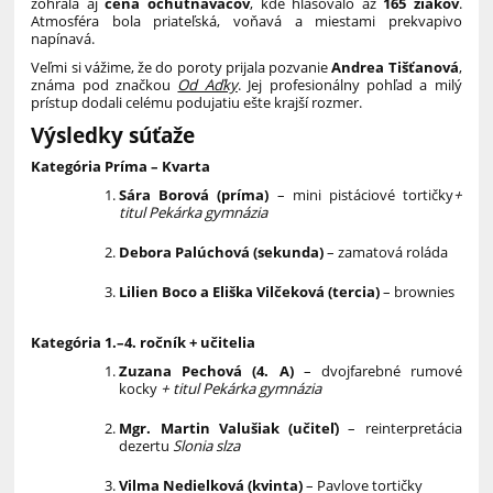
zohrala aj
cena ochutnávačov
, kde hlasovalo až
165 žiakov
.
Atmosféra bola priateľská, voňavá a miestami prekvapivo
napínavá.
Veľmi si vážime, že do poroty prijala pozvanie
Andrea Tišťanová
,
známa pod značkou
Od Aďky
. Jej profesionálny pohľad a milý
prístup dodali celému podujatiu ešte krajší rozmer.
Výsledky súťaže
Kategória Príma – Kvarta
Sára Borová (príma)
– mini pistáciové tortičky
+
titul Pekárka gymnázia
Debora Palúchová (sekunda)
– zamatová roláda
Lilien Boco a Eliška Vilčeková (tercia)
– brownies
Kategória 1.–4. ročník + učitelia
Zuzana Pechová (4. A)
– dvojfarebné rumové
kocky
+ titul Pekárka gymnázia
Mgr. Martin Valušiak (učiteľ)
– reinterpretácia
dezertu
Slonia slza
Vilma Nedielková (kvinta)
– Pavlove tortičky