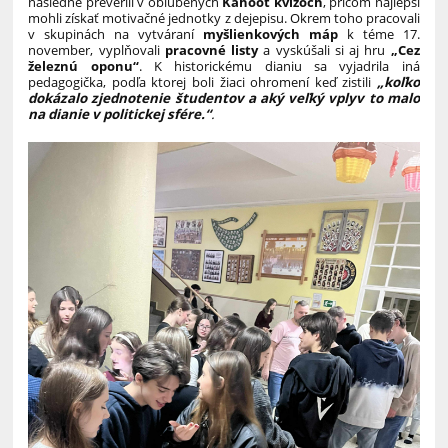
následne preverili v obľúbených
Kahoot kvízoch
, pričom najlepší
mohli získať motivačné jednotky z dejepisu. Okrem toho pracovali
v skupinách na vytváraní
myšlienkových máp
k téme 17.
november, vyplňovali
pracovné listy
a vyskúšali si aj hru
„Cez
železnú oponu“
. K historickému dianiu sa vyjadrila iná
pedagogička, podľa ktorej boli žiaci ohromení keď zistili
„koľko
dokázalo zjednotenie študentov a aký veľký vplyv to malo
na dianie v politickej sfére.“
.