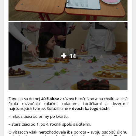
14
Zapojilo sa do nej
40 žiakov
z rôznych ročníkov a na chvíľu sa celá
škola rozvoňala koláčmi, roládami, tortičkami a dezertmi
najrôznejších tvarov. Súťažili sme v
dvoch kategóriách
:
– mladší žiaci od prímy po kvartu,
– starší žiaci od 1. po 4. ročník spolu s učiteľmi.
O víťazoch však nerozhodovala iba porota – svoju osobitú úlohu