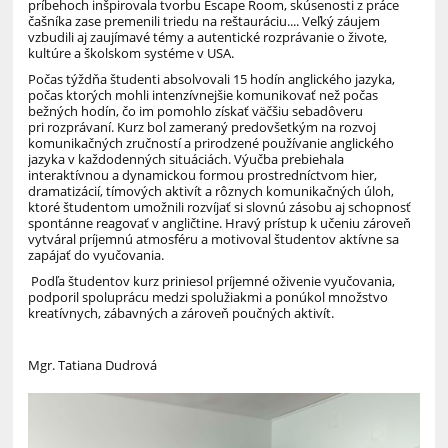
príbehoch inšpirovala tvorbu
Escape
Room
,
skúsenosti z práce
čašníka zase premenili triedu na reštauráciu
....
Veľký záujem
vzbudili aj zaujímavé témy a autentické rozprávanie o živote,
kultúre a školskom systéme v USA.
Počas týždňa študenti absolvovali 15 hodín
anglického jazyka
,
počas ktorých mohli intenzívnejšie komunikovať než počas
bežných hodín
, čo im pomohlo získať väčšiu sebadôveru
pri rozprávaní.
Kurz bol zameraný predovšetkým na rozvoj
komunikačných zručností a prirodzené používanie anglického
jazyka
v každodenných situáciách. Výučba prebiehala
interaktívnou a dynamickou formou prostredníctvom hier,
dramatizácií, tímových aktivít a rôznych komunikačných úloh,
ktoré študentom umožnili rozvíjať si slovnú zásobu aj schopnosť
spontánne reagovať v angličtine. Hravý prístup k učeniu zároveň
vytváral príjemnú atmosféru a motivoval študentov aktívne sa
zapájať do vyučovania.
Podľa študentov kurz priniesol príjemné oživenie vyučovania,
podporil spoluprácu medzi spolužiakmi a ponúkol množstvo
kreatívnych, zábavných a zároveň poučných aktivít.
Mgr. Tatiana Dudrová