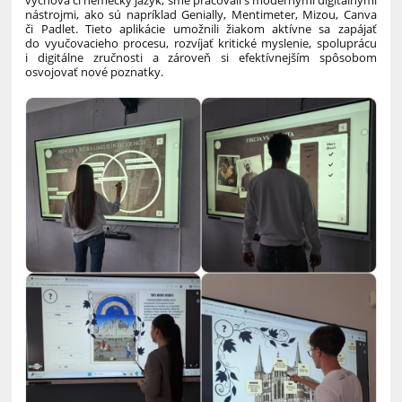
výchova či nemecký jazyk, sme pracovali s modernými digitálnymi
nástrojmi, ako sú napríklad Genially, Mentimeter, Mizou, Canva
či Padlet. Tieto aplikácie umožnili žiakom aktívne sa zapájať
do vyučovacieho procesu, rozvíjať kritické myslenie, spoluprácu
i digitálne zručnosti a zároveň si efektívnejším spôsobom
osvojovať nové poznatky.