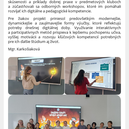
skúsenosti a príklady dobrej praxe v predmetových kluboch
a zúčastňovali sa odborných workshopov, ktoré im pomáhali
rozvíjať ich digitálne a pedagogické kompetencie.
Pre žiakov projekt priniesol predovšetkým modernejšie,
dynamickejšie a zaujímavejšie formy výučby, ktoré reflektujú
potreby dnešnej digitálnej doby. Využívanie interaktívnych
a participatívnych metód prispieva k lepšiemu pochopeniu učiva,
vyššej motivácii a rozvoju kľúčových kompetencií potrebných
pre ich ďalšie štúdium aj život.
Mgr. Karkošiaková