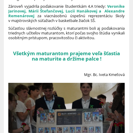
Zároveň vyjadrila poďakovanie študentkám 4.A triedy:
Veronike
Jarinovej, Márii Štefančovej, Lucii Hanákovej a Alexandre
Remenárovej
za viacnásobnú úspešnú reprezentáciu školy
v majstrovských súťažiach v basketbale žiačok SŠ.
Súčasťou slávnostnej rozlúčky s maturantmi boli aj poďakovania
triednych učiteľov maturantom, ktorí počas svojho štúdia vynikali
osobitným prístupom, pracovitosťou či aktivitou.
Všetkým maturantom prajeme veľa šťastia
na maturite a držíme palce !
Mgr. Bc. Iveta Kmeťová