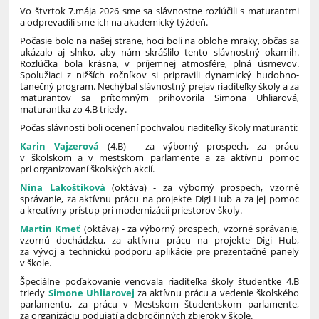
Vo štvrtok 7.mája 2026 sme sa slávnostne rozlúčili s maturantmi
a odprevadili sme ich na akademický týždeň.
Počasie bolo na našej strane, hoci boli na oblohe mraky, občas sa
ukázalo aj slnko, aby nám skrášlilo tento slávnostný okamih.
Rozlúčka bola krásna, v príjemnej atmosfére, plná úsmevov.
Spolužiaci z nižších ročníkov si pripravili dynamický hudobno-
tanečný program. Nechýbal slávnostný prejav riaditeľky školy a za
maturantov sa prítomným prihovorila Simona Uhliarová,
maturantka zo 4.B triedy.
Počas slávnosti boli ocenení pochvalou riaditeľky školy maturanti:
Karin Vajzerová
(4.B) - za výborný prospech, za prácu
v školskom a v mestskom parlamente a za aktívnu pomoc
pri organizovaní školských akcií.
Nina Lakoštíková
(oktáva) - za výborný prospech, vzorné
správanie, za aktívnu prácu na projekte Digi Hub a za jej pomoc
a kreatívny prístup pri modernizácii priestorov školy.
Martin Kmeť
(oktáva) - za výborný prospech, vzorné správanie,
vzornú dochádzku, za aktívnu prácu na projekte Digi Hub,
za vývoj a technickú podporu aplikácie pre prezentačné panely
v škole.
Špeciálne poďakovanie venovala riaditeľka školy študentke 4.B
triedy
Simone Uhliarovej
za aktívnu prácu a vedenie školského
parlamentu, za prácu v Mestskom študentskom parlamente,
za organizáciu podujatí a dobročinných zbierok v škole.