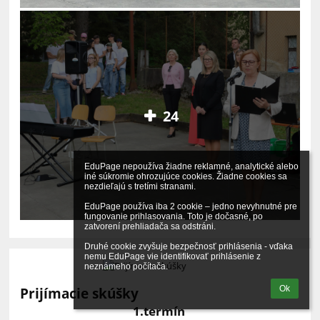
24
EduPage nepoužíva žiadne reklamné, analytické alebo 
iné súkromie ohrozujúce cookies. Žiadne cookies sa 
nezdieľajú s tretími stranami.

EduPage používa iba 2 cookie – jedno nevyhnutné pre 
fungovanie prihlasovania. Toto je dočasné, po 
zatvorení prehliadača sa odstráni.

Druhé cookie zvyšuje bezpečnosť prihlásenia - vďaka 
nemu EduPage vie identifikovať prihlásenie z 
neznámeho počítača.
Ok
Prijímacie skúšky
1.termín