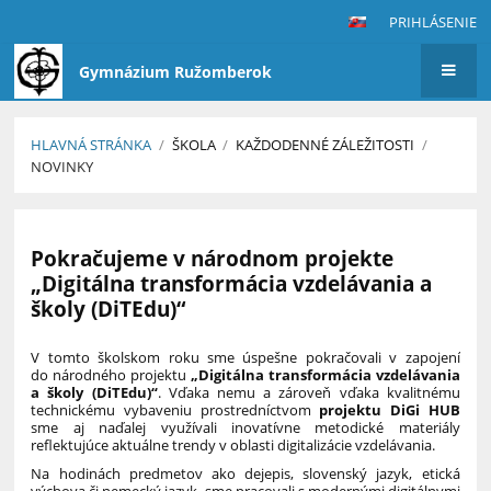
PRIHLÁSENIE
Gymnázium Ružomberok
HLAVNÁ STRÁNKA
/
ŠKOLA
/
KAŽDODENNÉ ZÁLEŽITOSTI
/
NOVINKY
Novinky
Pokračujeme v národnom projekte
„Digitálna transformácia vzdelávania a
školy (DiTEdu)“
V tomto školskom roku sme úspešne pokračovali v zapojení
do národného projektu
„Digitálna transformácia vzdelávania
a školy (DiTEdu)“
. Vďaka nemu a zároveň vďaka kvalitnému
technickému vybaveniu prostredníctvom
projektu DiGi HUB
sme aj naďalej využívali inovatívne metodické materiály
reflektujúce aktuálne trendy v oblasti digitalizácie vzdelávania.
Na hodinách predmetov ako dejepis, slovenský jazyk, etická