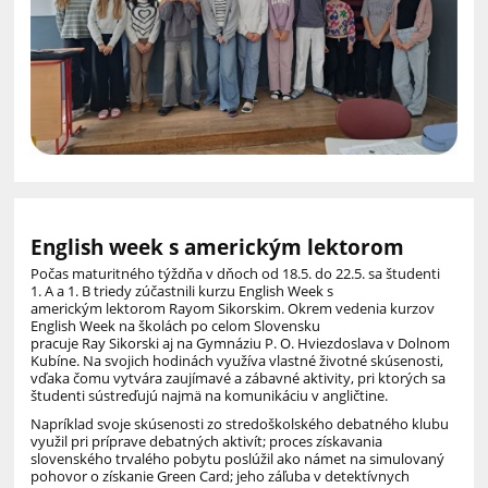
English week s americkým lektorom
Počas maturitného týždňa
v dňoch od
18.5. do 22.5.
sa
študen
ti
1
.
A
a
1.
B
triedy
zúčastnili
kurzu
English
We
e
k
s
a
merickým
lektorom
Rayom
Sikorskim
. Okrem vedenia kurzov
English
Week
na školách po celom Slovensku
pracuje
Ray
Sikorski
aj na Gymnáziu P. O. Hviezdoslava v Dolnom
Kubíne.
Na
svojich hodinách využíva vlastné životné skúsenosti,
vďaka čomu vytvára zaujímavé a zábavné aktivity, pri ktorých sa
študenti sústreďujú najmä na komunikáciu v angličtine.
Napríklad svoje skúsenosti zo stredoškolského debatného klubu
využil pri príprave debatných aktivít; proces získavania
slovenského trvalého pobytu poslúžil ako námet na simulovaný
pohovor o získanie
Green
Card
; jeho záľuba v detektívnych