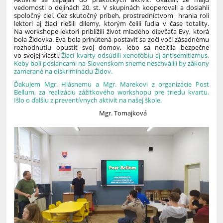
vedomosti o dejinách 20. st. V skupinách kooperovali a dosiahli
spoločný cieľ. Cez skutočný príbeh, prostredníctvom hrania rolí
lektori aj žiaci riešili dilemy, ktorým čelili ľudia v čase totality.
Na workshope lektori priblížili život mladého dievčaťa Evy, ktorá
bola Židovka. Eva bola prinútená postaviť sa zoči voči zásadnému
rozhodnutiu opustiť svoj domov, lebo sa necítila bezpečne
vo svojej vlasti.
Žiaci kvarty odsúdili xenofóbiu aj antisemitizmus.
Keby boli poslancami na Slovenskom sneme neschválili by zákony
zamerané na diskrimináciu Židov.
Ďakujem Mgr. Hlásnemu a Mgr. Marekovi z organizácie Post
Bellum, za realizáciu zážitkového workshopu pre triedu kvartu.
Išlo o ďalšiu z preventívnych aktivít na našej škole.
Mgr. Tomajková