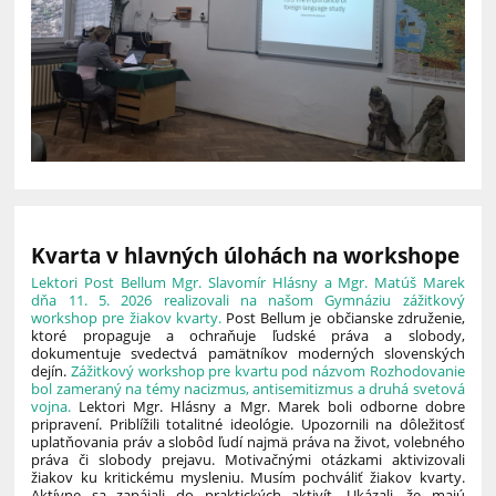
Kvarta v hlavných úlohách na workshope
Lektori Post Bellum Mgr. Slavomír Hlásny a Mgr. Matúš Marek
dňa 11. 5. 2026 realizovali na našom Gymnáziu zážitkový
workshop pre žiakov kvarty.
Post Bellum je občianske združenie,
ktoré propaguje a ochraňuje ľudské práva a slobody,
dokumentuje svedectvá pamätníkov moderných slovenských
dejín.
Zážitkový workshop pre kvartu pod názvom Rozhodovanie
bol zameraný na témy nacizmus, antisemitizmus a druhá svetová
vojna.
Lektori Mgr. Hlásny a Mgr. Marek boli odborne dobre
pripravení. Priblížili totalitné ideológie. Upozornili na dôležitosť
uplatňovania práv a slobôd ľudí najmä práva na život, volebného
práva či slobody prejavu. Motivačnými otázkami aktivizovali
žiakov ku kritickému mysleniu. Musím pochváliť žiakov kvarty.
Aktívne sa zapájali do praktických aktivít. Ukázali, že majú