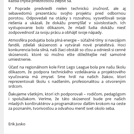
každá chyba príležitosťou zlepšiť sa.
V Poprade predviedli nielen technickú zručnosť, ale aj
sebavedomú prezentáciu svojho projektu pred odbornou
porotou. Odpovedali na otázky s rozvahou, vysvetľovali svoje
riešenia a ukázali, že dokážu premýšľať v súvislostiach. Ich
vystupovanie bolo dôkazom, že mladí ľudia dokážu niesť
zodpovednosť za svoju prácu a obhájiť svoje nápady.
Atmosféra podujatia bola plná energie – súťažné tímy si navzájom
fandili, zdieľali skúsenosti a vytvárali nové priateľstvá. Hoci
konkurencia bola silná, naši žiaci obstáli so cťou a odniesli si cenné
skúsenosti, ktoré sú možno ešte dôležitejšie než samotné
umiestnenie.
Účasť na regionálnom kole First Lego League bola pre našu školu
dôkazom, že podpora technického vzdelávania a projektového
vyučovania má zmysel. Sme hrdí na našich žiakov, ktorí
reprezentovali školu s nadšením, profesionalitou a otvoreným
srdcom.
Ďakujeme všetkým, ktorí ich podporovali – rodičom, pedagógom
i spolužiakom. Veríme, že táto skúsenosť bude pre našich
mladých konštruktérov a programátorov ďalším krokom na ceste
za poznaním, tvorivosťou a odvahou meniť svet okolo seba.
Erik Jusko