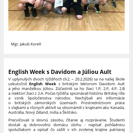
Mgr. Jakub Koreň
English Week s Davidom a Júliou Ault
V uplynulých dvoch týždňoch (9.2. – 20.2.2026) sa na našej škole
uskutočnil
English Week
s britským lektorom Davidom Ault
a jeho manželkou Júliou. Zúčastnili sa ho žiaci 1.P, 2.P, 4.P, 2.B
a niektorí žiaci z 2.A. Počas týždňa spoznávali históriu Britskej ríše
a vznik Spoločenstva národov. Nechýbali ani informácie
o britských zámorských územiach. Prostredníctvom práce
s vlajkami a rôznych aktivít sa oboznámili s krajinami ako Kanada,
Austrália, Nový Zéland, India a Škótsko.
Precvičovali si slovnú zásobu, čítanie aj rozprávanie. Študenti
dostali aj dobrovoľnú domácu úlohu - napísať pohľadnicu
spolužiakom a opísať čo zažili v ich zvolenej krajine patriacej