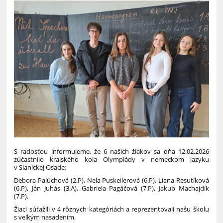
S radosťou informujeme, že 6 našich žiakov sa dňa 12.02.2026
zúčastnilo krajského kola Olympiády v nemeckom jazyku
v Slanickej Osade:
Debora Palúchová (2.P), Nela Puskeilerová (6.P), Liana Resutíková
(6.P), Ján Juhás (3.A), Gabriela Pagáčová (7.P), Jakub Machajdík
(7.P).
Žiaci súťažili v 4 rôznych kategóriách a reprezentovali našu školu
s veľkým nasadením.