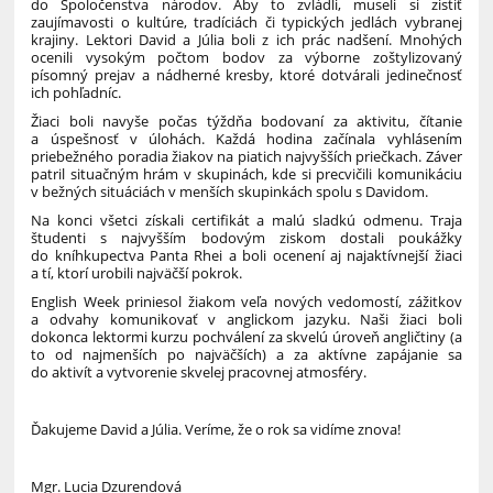
do Spoločenstva národov. Aby to zvládli, museli si zistiť
zaujímavosti o kultúre, tradíciách či typických jedlách vybranej
krajiny. Lektori David a Júlia boli z ich prác nadšení. Mnohých
ocenili vysokým počtom bodov za výborne zoštylizovaný
písomný prejav a nádherné kresby, ktoré dotvárali jedinečnosť
ich pohľadníc.
Žiaci boli navyše počas týždňa bodovaní za aktivitu, čítanie
a úspešnosť v úlohách. Každá hodina začínala vyhlásením
priebežného poradia žiakov na piatich najvyšších priečkach. Záver
patril situačným hrám v skupinách, kde si precvičili komunikáciu
v bežných situáciách v menších skupinkách spolu s Davidom.
Na konci všetci získali certifikát a malú sladkú odmenu. Traja
študenti s najvyšším bodovým ziskom dostali poukážky
do kníhkupectva Panta Rhei a boli ocenení aj najaktívnejší žiaci
a tí, ktorí urobili najväčší pokrok.
English Week priniesol žiakom veľa nových vedomostí, zážitkov
a odvahy komunikovať v anglickom jazyku. Naši žiaci boli
dokonca lektormi kurzu pochválení za skvelú úroveň angličtiny (a
to od najmenších po najväčších) a za aktívne zapájanie sa
do aktivít a vytvorenie skvelej pracovnej atmosféry.
Ďakujeme David a Júlia. Veríme, že o rok sa vidíme znova!
Mgr. Lucia Dzurendová