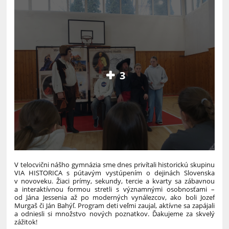
3
V telocvični nášho gymnázia sme dnes privítali historickú skupinu
VIA HISTORICA s pútavým vystúpením o dejinách Slovenska
v novoveku. Žiaci prímy, sekundy, tercie a kvarty sa zábavnou
a interaktívnou formou stretli s významnými osobnosťami –
od Jána Jessenia až po moderných vynálezcov, ako boli Jozef
Murgaš či Ján Bahýľ. Program deti veľmi zaujal, aktívne sa zapájali
a odniesli si množstvo nových poznatkov. Ďakujeme za skvelý
zážitok!