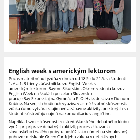
English week s americkým lektorom
Počas maturitného týždňa
v dňoch od
18.5. do 22.5.
sa
študen
ti
1
.
A
a
1.
B
triedy
zúčastnili
kurzu
English
We
e
k
s
a
merickým
lektorom
Rayom
Sikorskim
. Okrem vedenia kurzov
English
Week
na školách po celom Slovensku
pracuje
Ray
Sikorski
aj na Gymnáziu P. O. Hviezdoslava v Dolnom
Kubíne.
Na
svojich hodinách využíva vlastné životné skúsenosti,
vďaka čomu vytvára zaujímavé a zábavné aktivity, pri ktorých sa
študenti sústreďujú najmä na komunikáciu v angličtine.
Napríklad svoje skúsenosti zo stredoškolského debatného klubu
využil pri príprave debatných aktivít; proces získavania
slovenského trvalého pobytu poslúžil ako námet na simulovaný
pohovor o získanie
Green
Card
; jeho záľuba v detektívnych