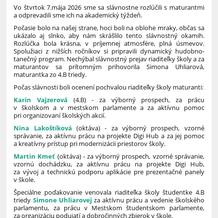
Vo štvrtok 7.mája 2026 sme sa slávnostne rozlúčili s maturantmi
a odprevadili sme ich na akademický týždeň.
Počasie bolo na našej strane, hoci boli na oblohe mraky, občas sa
ukázalo aj slnko, aby nám skrášlilo tento slávnostný okamih.
Rozlúčka bola krásna, v príjemnej atmosfére, plná úsmevov.
Spolužiaci z nižších ročníkov si pripravili dynamický hudobno-
tanečný program. Nechýbal slávnostný prejav riaditeľky školy a za
maturantov sa prítomným prihovorila Simona Uhliarová,
maturantka zo 4.B triedy.
Počas slávnosti boli ocenení pochvalou riaditeľky školy maturanti:
Karin Vajzerová
(4.B) - za výborný prospech, za prácu
v školskom a v mestskom parlamente a za aktívnu pomoc
pri organizovaní školských akcií.
Nina Lakoštíková
(oktáva) - za výborný prospech, vzorné
správanie, za aktívnu prácu na projekte Digi Hub a za jej pomoc
a kreatívny prístup pri modernizácii priestorov školy.
Martin Kmeť
(oktáva) - za výborný prospech, vzorné správanie,
vzornú dochádzku, za aktívnu prácu na projekte Digi Hub,
za vývoj a technickú podporu aplikácie pre prezentačné panely
v škole.
Špeciálne poďakovanie venovala riaditeľka školy študentke 4.B
triedy
Simone Uhliarovej
za aktívnu prácu a vedenie školského
parlamentu, za prácu v Mestskom študentskom parlamente,
za organizáciu podujatí a dobročinných zbierok v škole.