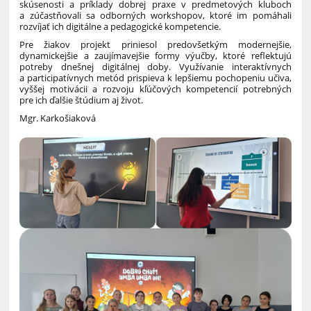
skúsenosti a príklady dobrej praxe v predmetových kluboch
a zúčastňovali sa odborných workshopov, ktoré im pomáhali
rozvíjať ich digitálne a pedagogické kompetencie.
Pre žiakov projekt priniesol predovšetkým modernejšie,
dynamickejšie a zaujímavejšie formy výučby, ktoré reflektujú
potreby dnešnej digitálnej doby. Využívanie interaktívnych
a participatívnych metód prispieva k lepšiemu pochopeniu učiva,
vyššej motivácii a rozvoju kľúčových kompetencií potrebných
pre ich ďalšie štúdium aj život.
Mgr. Karkošiaková