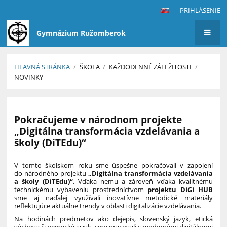
PRIHLÁSENIE
Gymnázium Ružomberok
HLAVNÁ STRÁNKA
/
ŠKOLA
/
KAŽDODENNÉ ZÁLEŽITOSTI
/
NOVINKY
Novinky
Pokračujeme v národnom projekte
„Digitálna transformácia vzdelávania a
školy (DiTEdu)“
V tomto školskom roku sme úspešne pokračovali v zapojení
do národného projektu
„Digitálna transformácia vzdelávania
a školy (DiTEdu)“
. Vďaka nemu a zároveň vďaka kvalitnému
technickému vybaveniu prostredníctvom
projektu DiGi HUB
sme aj naďalej využívali inovatívne metodické materiály
reflektujúce aktuálne trendy v oblasti digitalizácie vzdelávania.
Na hodinách predmetov ako dejepis, slovenský jazyk, etická