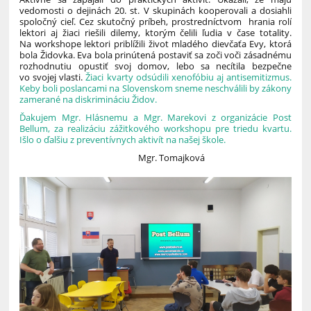
vedomosti o dejinách 20. st. V skupinách kooperovali a dosiahli
spoločný cieľ. Cez skutočný príbeh, prostredníctvom hrania rolí
lektori aj žiaci riešili dilemy, ktorým čelili ľudia v čase totality.
Na workshope lektori priblížili život mladého dievčaťa Evy, ktorá
bola Židovka. Eva bola prinútená postaviť sa zoči voči zásadnému
rozhodnutiu opustiť svoj domov, lebo sa necítila bezpečne
vo svojej vlasti.
Žiaci kvarty odsúdili xenofóbiu aj antisemitizmus.
Keby boli poslancami na Slovenskom sneme neschválili by zákony
zamerané na diskrimináciu Židov.
Ďakujem Mgr. Hlásnemu a Mgr. Marekovi z organizácie Post
Bellum, za realizáciu zážitkového workshopu pre triedu kvartu.
Išlo o ďalšiu z preventívnych aktivít na našej škole.
Mgr. Tomajková