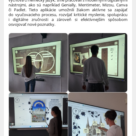
výchova či nemecký jazyk, sme pracovali s modernými digitálnymi
nástrojmi, ako sú napríklad Genially, Mentimeter, Mizou, Canva
či Padlet. Tieto aplikácie umožnili žiakom aktívne sa zapájať
do vyučovacieho procesu, rozvíjať kritické myslenie, spoluprácu
i digitálne zručnosti a zároveň si efektívnejším spôsobom
osvojovať nové poznatky.