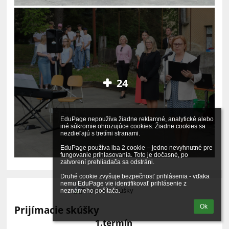
24
EduPage nepoužíva žiadne reklamné, analytické alebo 
iné súkromie ohrozujúce cookies. Žiadne cookies sa 
nezdieľajú s tretími stranami.

EduPage používa iba 2 cookie – jedno nevyhnutné pre 
fungovanie prihlasovania. Toto je dočasné, po 
zatvorení prehliadača sa odstráni.

Druhé cookie zvyšuje bezpečnosť prihlásenia - vďaka 
nemu EduPage vie identifikovať prihlásenie z 
neznámeho počítača.
Ok
Prijímacie skúšky
1.termín