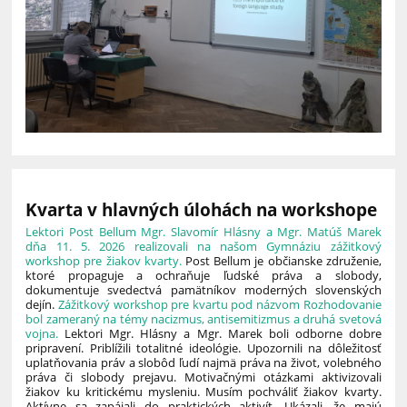
Kvarta v hlavných úlohách na workshope
Lektori Post Bellum Mgr. Slavomír Hlásny a Mgr. Matúš Marek
dňa 11. 5. 2026 realizovali na našom Gymnáziu zážitkový
workshop pre žiakov kvarty.
Post Bellum je občianske združenie,
ktoré propaguje a ochraňuje ľudské práva a slobody,
dokumentuje svedectvá pamätníkov moderných slovenských
dejín.
Zážitkový workshop pre kvartu pod názvom Rozhodovanie
bol zameraný na témy nacizmus, antisemitizmus a druhá svetová
vojna.
Lektori Mgr. Hlásny a Mgr. Marek boli odborne dobre
pripravení. Priblížili totalitné ideológie. Upozornili na dôležitosť
uplatňovania práv a slobôd ľudí najmä práva na život, volebného
práva či slobody prejavu. Motivačnými otázkami aktivizovali
žiakov ku kritickému mysleniu. Musím pochváliť žiakov kvarty.
Aktívne sa zapájali do praktických aktivít. Ukázali, že majú