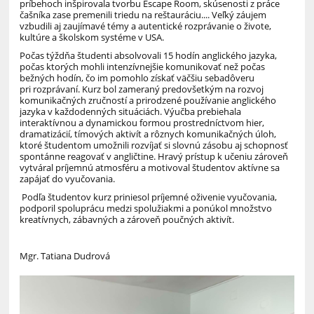
príbehoch inšpirovala tvorbu
Escape
Room
,
skúsenosti z práce
čašníka zase premenili triedu na reštauráciu
....
Veľký záujem
vzbudili aj zaujímavé témy a autentické rozprávanie o živote,
kultúre a školskom systéme v USA.
Počas týždňa študenti absolvovali 15 hodín
anglického jazyka
,
počas ktorých mohli intenzívnejšie komunikovať než počas
bežných hodín
, čo im pomohlo získať väčšiu sebadôveru
pri rozprávaní.
Kurz bol zameraný predovšetkým na rozvoj
komunikačných zručností a prirodzené používanie anglického
jazyka
v každodenných situáciách. Výučba prebiehala
interaktívnou a dynamickou formou prostredníctvom hier,
dramatizácií, tímových aktivít a rôznych komunikačných úloh,
ktoré študentom umožnili rozvíjať si slovnú zásobu aj schopnosť
spontánne reagovať v angličtine. Hravý prístup k učeniu zároveň
vytváral príjemnú atmosféru a motivoval študentov aktívne sa
zapájať do vyučovania.
Podľa študentov kurz priniesol príjemné oživenie vyučovania,
podporil spoluprácu medzi spolužiakmi a ponúkol množstvo
kreatívnych, zábavných a zároveň poučných aktivít.
Mgr. Tatiana Dudrová