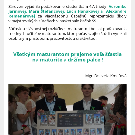
Zároveň vyjadrila poďakovanie študentkám 4.A triedy:
Veronike
Jarinovej, Márii Štefančovej, Lucii Hanákovej a Alexandre
Remenárovej
za viacnásobnú úspešnú reprezentáciu školy
v majstrovských súťažiach v basketbale žiačok SŠ.
Súčasťou slávnostnej rozlúčky s maturantmi boli aj poďakovania
triednych učiteľov maturantom, ktorí počas svojho štúdia vynikali
osobitným prístupom, pracovitosťou či aktivitou.
Všetkým maturantom prajeme veľa šťastia
na maturite a držíme palce !
Mgr. Bc. Iveta Kmeťová